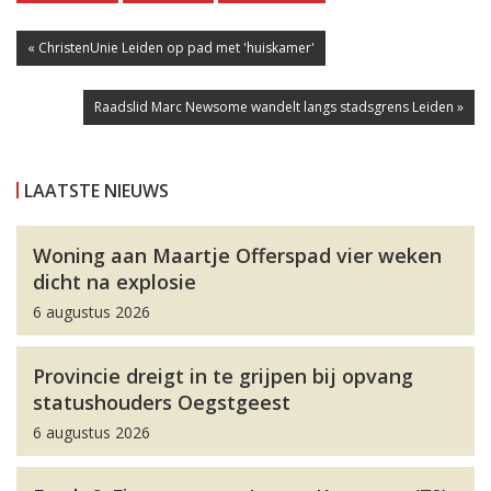
« ChristenUnie Leiden op pad met 'huiskamer'
Raadslid Marc Newsome wandelt langs stadsgrens Leiden »
LAATSTE NIEUWS
Woning aan Maartje Offerspad vier weken
dicht na explosie
6 augustus 2026
Provincie dreigt in te grijpen bij opvang
statushouders Oegstgeest
6 augustus 2026