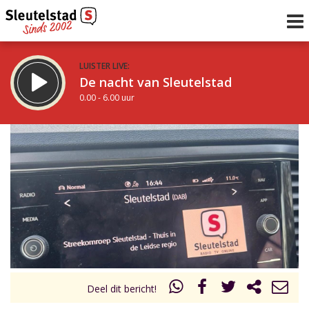
LUISTER LIVE:
De nacht van Sleutelstad
0.00 - 6.00 uur
STRAKS:
De ochtend van Sleutelstad
6.00 - 12.00 uur
uur 1 van 0
Vorig uur
Volgend uur
Inklappen
Deel dit bericht!