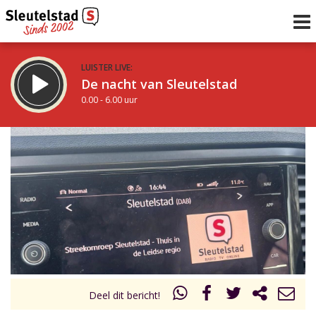
LUISTER LIVE:
De nacht van Sleutelstad
0.00 - 6.00 uur
STRAKS:
De ochtend van Sleutelstad
6.00 - 12.00 uur
uur 1 van 0
Vorig uur
Volgend uur
Inklappen
Deel dit bericht!