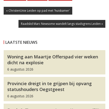
« ChristenUnie Leiden op pad met 'huiskamer'
Raadslid Marc Newsome wandelt langs stadsgrens Leiden »
LAATSTE NIEUWS
Woning aan Maartje Offerspad vier weken
dicht na explosie
6 augustus 2026
Provincie dreigt in te grijpen bij opvang
statushouders Oegstgeest
6 augustus 2026