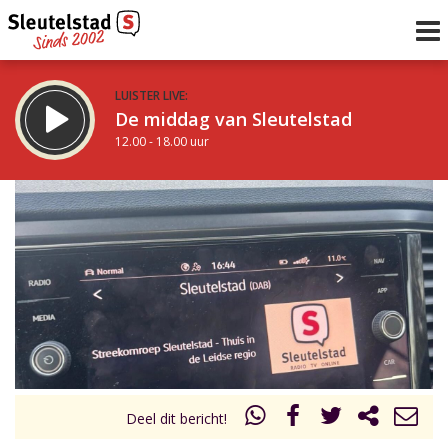
LUISTER LIVE:
De middag van Sleutelstad
12.00 - 18.00 uur
STRAKS:
De avond van Sleutelstad
18.00 - 21.00 uur
uur 1 van 0
Vorig uur
Volgend uur
Inklappen
Deel dit bericht!