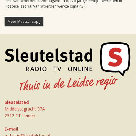
Hein van Woerden is zondagavond op 76-jarige leeftijd overleden in
Hospice Issoria. Van Woerden werkte bijna 43...
Meer Maatschappij
Sleutelstad
Middelstegracht 87A
2312 TT Leiden
E-mail
redactie@sleutelstad.nl