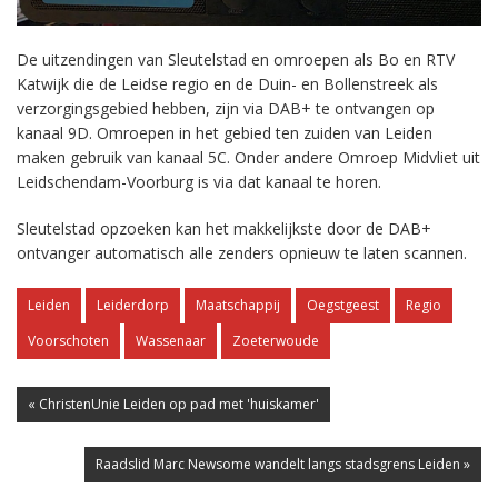
De uitzendingen van Sleutelstad en omroepen als Bo en RTV
Katwijk die de Leidse regio en de Duin- en Bollenstreek als
verzorgingsgebied hebben, zijn via DAB+ te ontvangen op
kanaal 9D. Omroepen in het gebied ten zuiden van Leiden
maken gebruik van kanaal 5C. Onder andere Omroep Midvliet uit
Leidschendam-Voorburg is via dat kanaal te horen.
Sleutelstad opzoeken kan het makkelijkste door de DAB+
ontvanger automatisch alle zenders opnieuw te laten scannen.
Leiden
Leiderdorp
Maatschappij
Oegstgeest
Regio
Voorschoten
Wassenaar
Zoeterwoude
« ChristenUnie Leiden op pad met 'huiskamer'
Raadslid Marc Newsome wandelt langs stadsgrens Leiden »