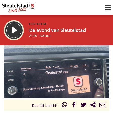
LUISTER LIVE:
De avond van Sleutelstad
21.00 - 0.00 uur
STRAKS:
De nacht van Sleutelstad
0.00 - 6.00 uur
uur 1 van 0
Vorig uur
Volgend uur
Inklappen
Deel dit bericht!