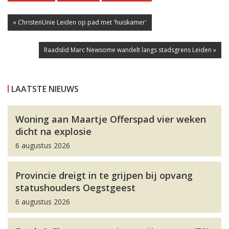
« ChristenUnie Leiden op pad met 'huiskamer'
Raadslid Marc Newsome wandelt langs stadsgrens Leiden »
LAATSTE NIEUWS
Woning aan Maartje Offerspad vier weken
dicht na explosie
6 augustus 2026
Provincie dreigt in te grijpen bij opvang
statushouders Oegstgeest
6 augustus 2026