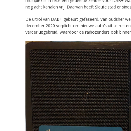
multiplex is in feite een gedeelde zender voor DAB+ w
nog acht kanalen vrij. Daarvan heeft Sleutelstad er sind
De uitrol van DAB+ gebeurt gefaseerd. Van oudsher werd 
december 2020 verplicht om nieuwe auto’s uit te rust
verder uitgebreid, waardoor de radiozenders ook binnens