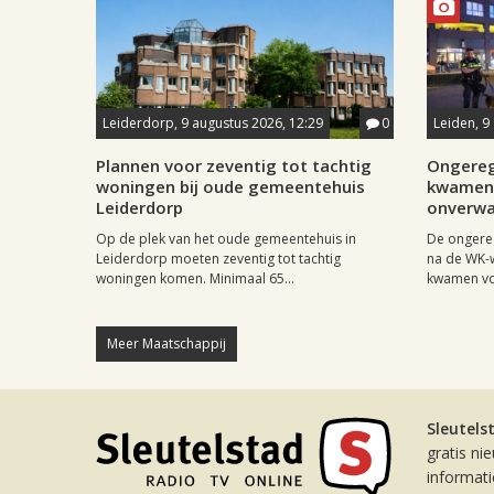
Leiderdorp, 9 augustus 2026, 12:29
0
Leiden, 9
Plannen voor zeventig tot tachtig
Ongereg
woningen bij oude gemeentehuis
kwamen 
Leiderdorp
onverwa
Op de plek van het oude gemeentehuis in
De ongere
Leiderdorp moeten zeventig tot tachtig
na de WK-
woningen komen. Minimaal 65...
kwamen vo
Meer Maatschappij
Sleutels
gratis ni
informat