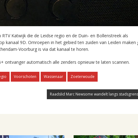
RTV Katwijk die de Leidse regio en de Duin- en Bollenstreek als
 op kanaal 9D. Omroepen in het gebied ten zuiden van Leiden maken 
chendam-Voorburg is via dat kanaal te horen.
+ ontvanger automatisch alle zenders opnieuw te laten scannen.
egio
Voorschoten
Wassenaar
Zoeterwoude
Raadslid Marc Newsome wandelt langs stadsgrens