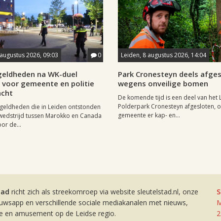
 augustus 2026, 09:03
0
Leiden, 8 augustus 2026, 14:04
eldheden na WK-duel
Park Cronesteyn deels afge
voor gemeente en politie
wegens onveilige bomen
cht
De komende tijd is een deel van het 
Polderpark Cronesteyn afgesloten, 
geldheden die in Leiden ontstonden
gemeente er kap- en...
wedstrijd tussen Marokko en Canada
or de...
tad
richt zich als streekomroep via website sleutelstad.nl, onze
S
euwsapp en verschillende sociale mediakanalen met nieuws,
M
ie en amusement op de Leidse regio.
2