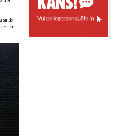
 waren
a sinds
-zenders