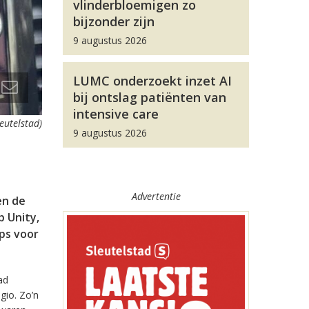
vlinderbloemigen zo
bijzonder zijn
9 augustus 2026
LUMC onderzoekt inzet AI
bij ontslag patiënten van
intensive care
leutelstad)
9 augustus 2026
Advertentie
en de
 Unity,
pps voor
ad
gio. Zo’n