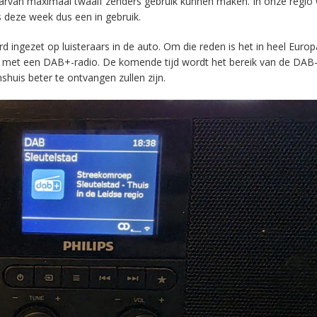
aarvan maximaal twaalf zenders gebruik kunnen maken. In onze regio
s deze week dus een in gebruik.
ingezet op luisteraars in de auto. Om die reden is het in heel Europ
en met een DAB+-radio. De komende tijd wordt het bereik van de DAB
huis beter te ontvangen zullen zijn.