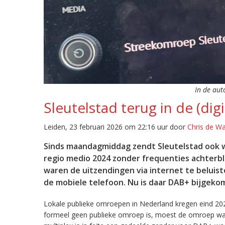
In de aut
Sleutelstad terug in de (digi
Leiden, 23 februari 2026 om 22:16 uur door
Chris de W
Sinds maandagmiddag zendt Sleutelstad ook w
regio medio 2024 zonder frequenties achterb
waren de uitzendingen via internet te beluist
de mobiele telefoon. Nu is daar DAB+ bijgeko
Lokale publieke omroepen in Nederland kregen eind 20
formeel geen publieke omroep is, moest de omroep wacht