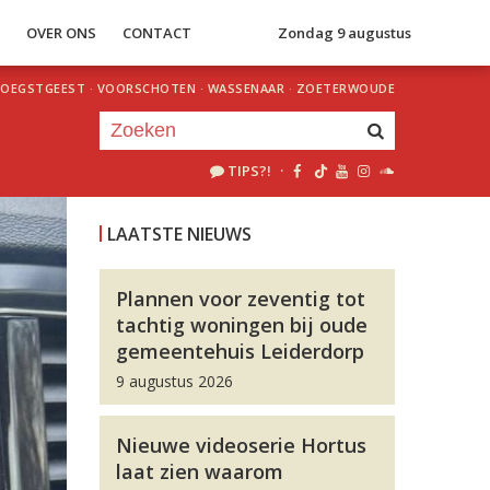
S
OVER ONS
CONTACT
Zondag 9 augustus
OEGSTGEEST
·
VOORSCHOTEN
·
WASSENAAR
·
ZOETERWOUDE
TIPS?!
·
Je luistert nu naar
uur 1 van 0
LAATSTE NIEUWS
«
Vorig uur
Volgend uur
»
Plannen voor zeventig tot
tachtig woningen bij oude
gemeentehuis Leiderdorp
9 augustus 2026
Nieuwe videoserie Hortus
laat zien waarom