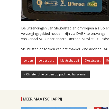
De uitzendingen van Sleutelstad en omroepen als Bo en 
verzorgingsgebied hebben, zijn via DAB+ te ontvangen
van kanaal 5C. Onder andere Omroep Midvliet uit Leids
Sleutelstad opzoeken kan het makkelijkste door de DAB
Leiden
Leiderdorp
Maatschappij
Oegstgeest
R
« ChristenUnie Leiden op pad met 'huiskamer'
MEER MAATSCHAPPIJ