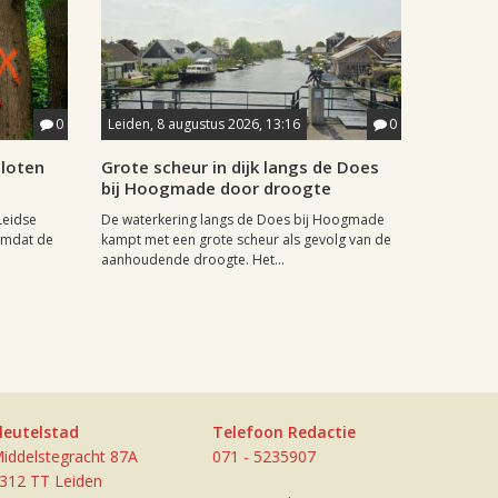
0
Leiden, 8 augustus 2026, 13:16
0
sloten
Grote scheur in dijk langs de Does
bij Hoogmade door droogte
Leidse
De waterkering langs de Does bij Hoogmade
omdat de
kampt met een grote scheur als gevolg van de
aanhoudende droogte. Het...
leutelstad
Telefoon Redactie
iddelstegracht 87A
071 - 5235907
312 TT Leiden