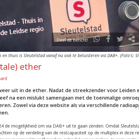
Deel dit bericht!
o en thuis is Sleutelstad vanaf nu ook te beluisteren via DAB+. (Foto's: S
tale) ether
aard
eer uit in de ether. Nadat de streekzender voor Leiden 
leef na een mislukt samengaan met de toenmalige omroep
eren. Zowel via deze website als via verschillende radioa
men.
24 de mogelijkheid om via DAB+ uit te gaan zenden. Omdat Sleutelst
en op de verdeling van de restcapaciteit op de multiplex in deze re