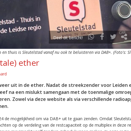
Deel dit bericht!
o en thuis is Sleutelstad vanaf nu ook te beluisteren via DAB+. (Foto's: S
tale) ether
aard
eer uit in de ether. Nadat de streekzender voor Leiden 
leef na een mislukt samengaan met de toenmalige omroep
eren. Zowel via deze website als via verschillende radioa
men.
24 de mogelijkheid om via DAB+ uit te gaan zenden. Omdat Sleutelst
en op de verdeling van de restcapaciteit op de multiplex in deze re