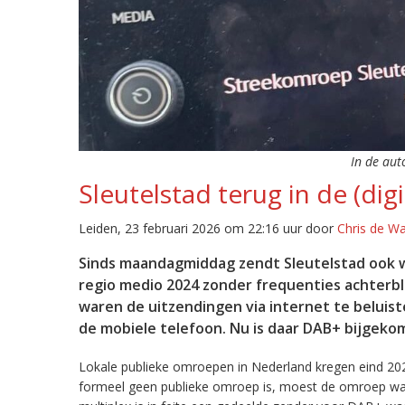
In de aut
Sleutelstad terug in de (digi
Leiden, 23 februari 2026 om 22:16 uur door
Chris de W
Sinds maandagmiddag zendt Sleutelstad ook w
regio medio 2024 zonder frequenties achterb
waren de uitzendingen via internet te beluist
de mobiele telefoon. Nu is daar DAB+ bijgeko
Lokale publieke omroepen in Nederland kregen eind 20
formeel geen publieke omroep is, moest de omroep wacht