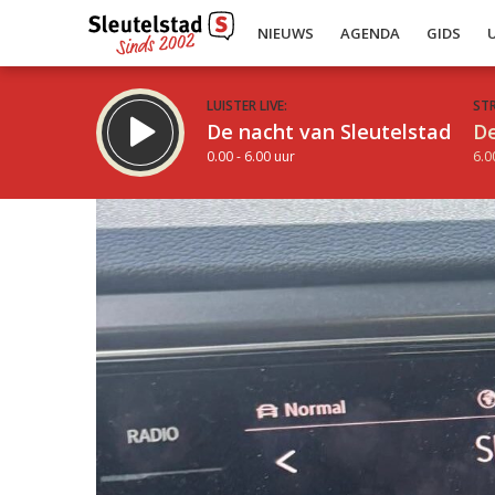
NIEUWS
AGENDA
GIDS
LUISTER LIVE:
ST
De nacht van Sleutelstad
De
0.00 - 6.00 uur
6.0
Inklappen