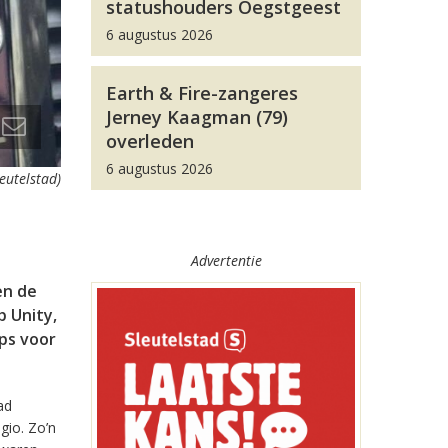
statushouders Oegstgeest
6 augustus 2026
Earth & Fire-zangeres
Jerney Kaagman (79)
overleden
6 augustus 2026
leutelstad)
Advertentie
en de
 Unity,
pps voor
ad
gio. Zo’n