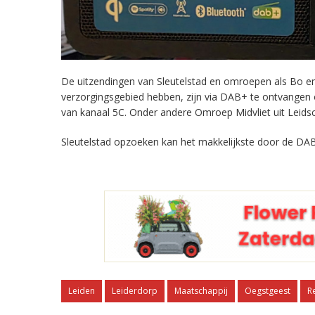
De uitzendingen van Sleutelstad en omroepen als Bo en 
verzorgingsgebied hebben, zijn via DAB+ te ontvangen
van kanaal 5C. Onder andere Omroep Midvliet uit Leids
Sleutelstad opzoeken kan het makkelijkste door de DAB
Leiden
Leiderdorp
Maatschappij
Oegstgeest
R