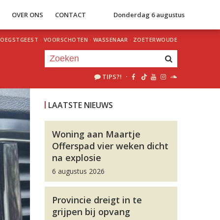
S
OVER ONS
CONTACT
Donderdag 6 augustus
OEGSTGEEST
·
VOORSCHOTEN
·
WASSENAAR
·
ZOETERWOUDE
TIPS?!
·
Je luistert nu naar
uur 1 van 0
LAATSTE NIEUWS
«
Vorig uur
Volgend uur
»
Woning aan Maartje
Offerspad vier weken dicht
na explosie
6 augustus 2026
Provincie dreigt in te
grijpen bij opvang