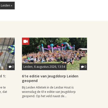
 Leiden »
0
Leiden, 6 augustus 2026, 13:54
0
l 1:
61e editie van Jeugddorp Leiden
geopend
ee te
Bij Leiden Atletiek in de Leidse Hout is
e, dat
woensdag de 61e editie van Jeugddorp
geopend. Op het veld naast de...