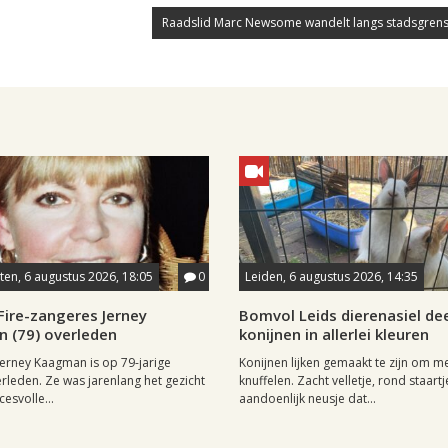
Raadslid Marc Newsome wandelt langs stadsgrens
en, 6 augustus 2026, 18:05
0
Leiden, 6 augustus 2026, 14:35
Fire-zangeres Jerney
Bomvol Leids dierenasiel dee
 (79) overleden
konijnen in allerlei kleuren
erney Kaagman is op 79-jarige
Konijnen lijken gemaakt te zijn om m
erleden. Ze was jarenlang het gezicht
knuffelen. Zacht velletje, rond staartj
esvolle...
aandoenlijk neusje dat...