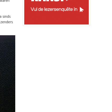
 waren
a sinds
-zenders