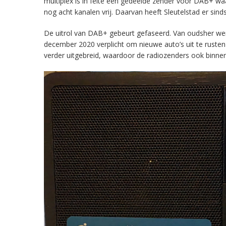
multiplex is in feite een gedeelde zender voor DAB+ w
nog acht kanalen vrij. Daarvan heeft Sleutelstad er sind
De uitrol van DAB+ gebeurt gefaseerd. Van oudsher werd 
december 2020 verplicht om nieuwe auto’s uit te rust
verder uitgebreid, waardoor de radiozenders ook binnens