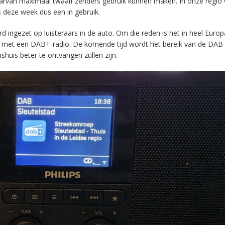
aarvan maximaal twaalf zenders gebruik kunnen maken. In onze regio
s deze week dus een in gebruik.
ingezet op luisteraars in de auto. Om die reden is het in heel Europ
en met een DAB+-radio. De komende tijd wordt het bereik van de DAB
huis beter te ontvangen zullen zijn.