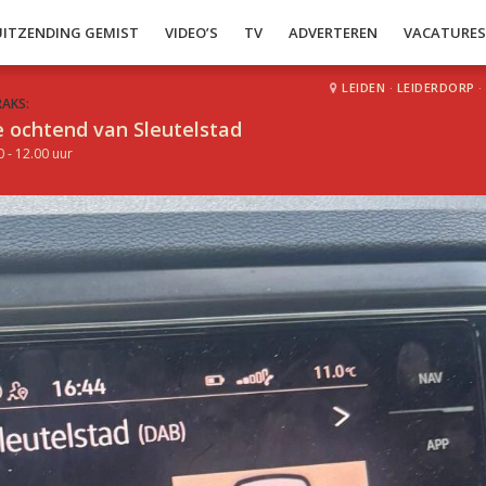
UITZENDING GEMIST
VIDEO’S
TV
ADVERTEREN
VACATURE
LEIDEN
·
LEIDERDORP
·
RAKS:
 ochtend van Sleutelstad
0 - 12.00 uur