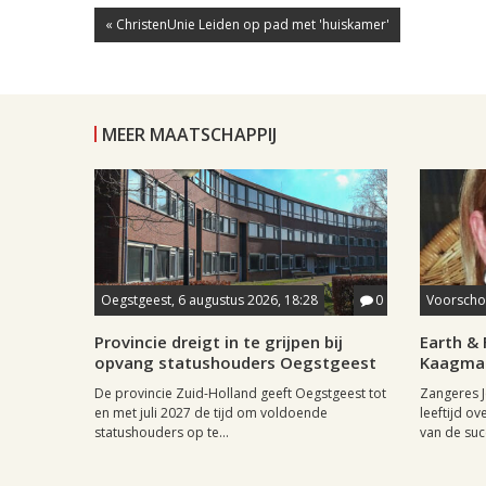
« ChristenUnie Leiden op pad met 'huiskamer'
MEER MAATSCHAPPIJ
Oegstgeest, 6 augustus 2026, 18:28
0
Voorschot
Provincie dreigt in te grijpen bij
Earth & 
opvang statushouders Oegstgeest
Kaagman
De provincie Zuid-Holland geeft Oegstgeest tot
Zangeres J
en met juli 2027 de tijd om voldoende
leeftijd ov
statushouders op te...
van de succ