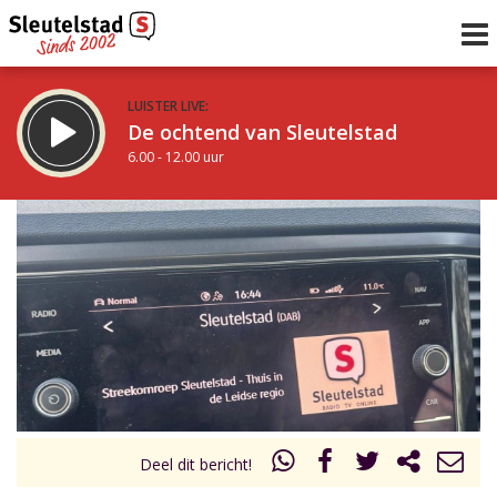
LUISTER LIVE:
De ochtend van Sleutelstad
6.00 - 12.00 uur
STRAKS:
De middag van Sleutelstad
12.00 - 17.00 uur
uur 1 van 0
Vorig uur
Volgend uur
Inklappen
Deel dit bericht!