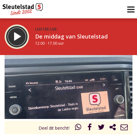
LUISTER LIVE:
De middag van Sleutelstad
12.00 - 17.00 uur
STRAKS:
Sleutelstad 30
17.00 - 19.00 uur
uur 1 van 0
Vorig uur
Volgend uur
Inklappen
Deel dit bericht!