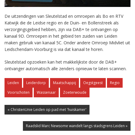
De uitzendingen van Sleutelstad en omroepen als Bo en RTV
Katwijk die de Leidse regio en de Duin- en Bollenstreek als
verzorgingsgebied hebben, zijn via DAB+ te ontvangen op
kanaal 9D. Omroepen in het gebied ten zuiden van Leiden
maken gebruik van kanaal 5C. Onder andere Omroep Midvliet uit
Leidschendam-Voorburg is via dat kanaal te horen.
Sleutelstad opzoeken kan het makkelijkste door de DAB+
ontvanger automatisch alle zenders opnieuw te laten scannen.
Leiden
Leiderdorp
Maatschappij
Oegstgeest
Regio
Voorschoten
Wassenaar
Zoeterwoude
« ChristenUnie Leiden op pad met 'huiskamer'
Raadslid Marc Newsome wandelt langs stadsgrens Leiden »