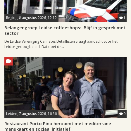
Regio, , 8 augustus 2026, 12:12
1
Belangengroep Leidse coffeeshops: 'Blijf in gesprek met
sector'
De Leidse Vereniging Cannabis Detaillisten vraagt aandacht voor het
Leidse gedoogbeleid. Dat doet de...
Leiden, 7 augustus 2026, 16:56
0
Restaurant Porto Pino heropent met mediterrane
menukaart en sociaal initiatief