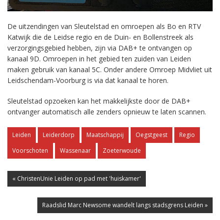
De uitzendingen van Sleutelstad en omroepen als Bo en RTV
Katwijk die de Leidse regio en de Duin- en Bollenstreek als
verzorgingsgebied hebben, zijn via DAB+ te ontvangen op
kanaal 9D. Omroepen in het gebied ten zuiden van Leiden
maken gebruik van kanaal 5C. Onder andere Omroep Midvliet uit
Leidschendam-Voorburg is via dat kanaal te horen.
Sleutelstad opzoeken kan het makkelijkste door de DAB+
ontvanger automatisch alle zenders opnieuw te laten scannen.
Leiden
Leiderdorp
Maatschappij
Oegstgeest
Regio
Voorschoten
Wassenaar
Zoeterwoude
« ChristenUnie Leiden op pad met 'huiskamer'
Raadslid Marc Newsome wandelt langs stadsgrens Leiden »