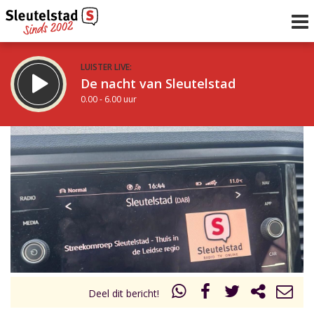
LUISTER LIVE:
De nacht van Sleutelstad
0.00 - 6.00 uur
STRAKS:
De ochtend van Sleutelstad
6.00 - 12.00 uur
uur 1 van 0
Vorig uur
Volgend uur
Inklappen
Deel dit bericht!