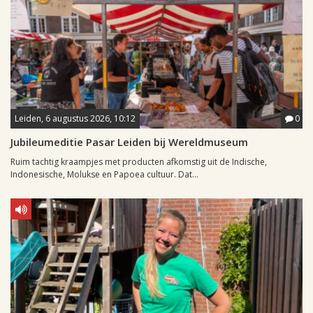
Leiden, 6 augustus 2026, 10:12
0
Jubileumeditie Pasar Leiden bij Wereldmuseum
Ruim tachtig kraampjes met producten afkomstig uit de Indische,
Indonesische, Molukse en Papoea cultuur. Dat...