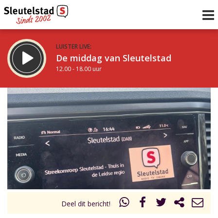
LUISTER LIVE:
De middag van Sleutelstad
12.00 - 18.00 uur
STRAKS:
De avond van Sleutelstad
18.00 - 19.00 uur
uur 1 van 0
Vorig uur
Volgend uur
Inklappen
Deel dit bericht!