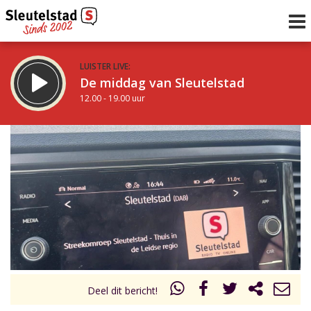
LUISTER LIVE:
De middag van Sleutelstad
12.00 - 19.00 uur
STRAKS:
De avond van Sleutelstad
19.00 - 22.00 uur
uur 1 van 0
Vorig uur
Volgend uur
Inklappen
Deel dit bericht!