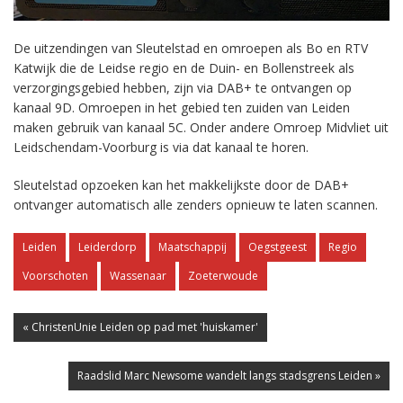
De uitzendingen van Sleutelstad en omroepen als Bo en RTV
Katwijk die de Leidse regio en de Duin- en Bollenstreek als
verzorgingsgebied hebben, zijn via DAB+ te ontvangen op
kanaal 9D. Omroepen in het gebied ten zuiden van Leiden
maken gebruik van kanaal 5C. Onder andere Omroep Midvliet uit
Leidschendam-Voorburg is via dat kanaal te horen.
Sleutelstad opzoeken kan het makkelijkste door de DAB+
ontvanger automatisch alle zenders opnieuw te laten scannen.
Leiden
Leiderdorp
Maatschappij
Oegstgeest
Regio
Voorschoten
Wassenaar
Zoeterwoude
« ChristenUnie Leiden op pad met 'huiskamer'
Raadslid Marc Newsome wandelt langs stadsgrens Leiden »