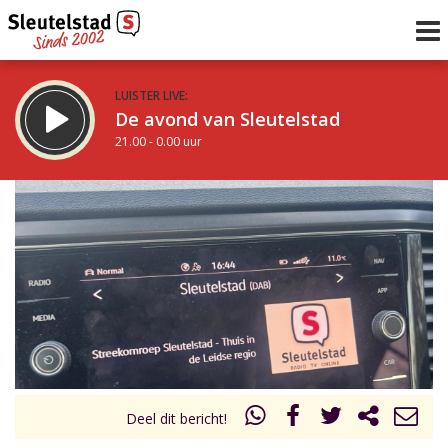
LUISTER LIVE:
De avond van Sleutelstad
21.00 - 0.00 uur
STRAKS:
De nacht van Sleutelstad
0.00 - 6.00 uur
uur 1 van 0
Vorig uur
Volgend uur
Inklappen
Deel dit bericht!