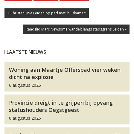
« ChristenUnie Leiden op pad met 'huiskamer'
Raadslid Marc Newsome wandelt langs stadsgrens Leiden »
LAATSTE NIEUWS
Woning aan Maartje Offerspad vier weken
dicht na explosie
6 augustus 2026
Provincie dreigt in te grijpen bij opvang
statushouders Oegstgeest
6 augustus 2026