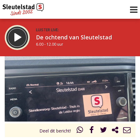
LUISTER LIVE:
De ochtend van Sleutelstad
6.00 - 12.00 uur
STRAKS:
De middag van Sleutelstad
12.00 - 19.00 uur
uur 1 van 0
Vorig uur
Volgend uur
Inklappen
Deel dit bericht!