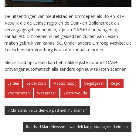
De uitzendingen van Sleutelstad en omroepen als Bo en RTV
Katwijk die de Leidse regio en de Duin- en Bollenstreek als
verzorgingsgebied hebben, zijn via DAB+ te ontvangen op
kanaal 9D. Omroepen in het gebied ten zuiden van Leiden
maken gebruik van kanaal 5C. Onder andere Omroep Midvliet uit
Leidschendam-Voorburg is via dat kanaal te horen.
Sleutelstad opzoeken kan het makkelijkste door de DAB+
ontvanger automatisch alle zenders opnieuw te laten scannen.
Leiden
Leiderdorp
Maatschappij
Oegstgeest
Regio
Voorschoten
Wassenaar
Zoeterwoude
« ChristenUnie Leiden op pad met 'huiskamer'
Raadslid Marc Newsome wandelt langs stadsgrens Leiden »