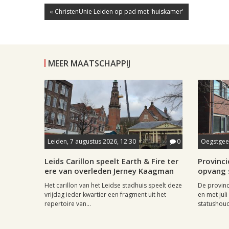
« ChristenUnie Leiden op pad met 'huiskamer'
MEER MAATSCHAPPIJ
Leiden, 7 augustus 2026, 12:30
0
Oegstgees
Leids Carillon speelt Earth & Fire ter
Provincie
ere van overleden Jerney Kaagman
opvang 
Het carillon van het Leidse stadhuis speelt deze
De provinc
vrijdag ieder kwartier een fragment uit het
en met jul
repertoire van...
statushoud