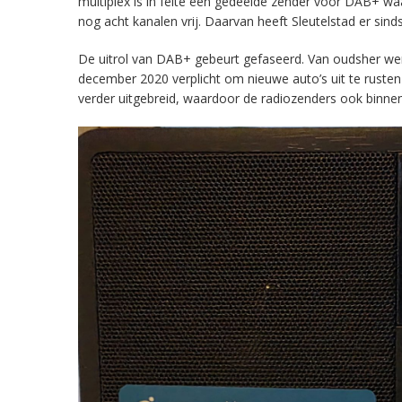
multiplex is in feite een gedeelde zender voor DAB+ w
nog acht kanalen vrij. Daarvan heeft Sleutelstad er sind
De uitrol van DAB+ gebeurt gefaseerd. Van oudsher werd 
december 2020 verplicht om nieuwe auto’s uit te rust
verder uitgebreid, waardoor de radiozenders ook binnens