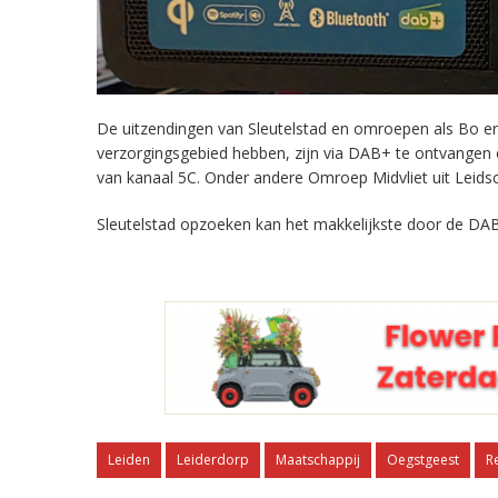
De uitzendingen van Sleutelstad en omroepen als Bo en 
verzorgingsgebied hebben, zijn via DAB+ te ontvangen
van kanaal 5C. Onder andere Omroep Midvliet uit Leids
Sleutelstad opzoeken kan het makkelijkste door de DAB
Leiden
Leiderdorp
Maatschappij
Oegstgeest
R