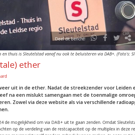
Deel dit bericht!
o en thuis is Sleutelstad vanaf nu ook te beluisteren via DAB+. (Foto's: S
tale) ether
aard
eer uit in de ether. Nadat de streekzender voor Leiden 
leef na een mislukt samengaan met de toenmalige omroep
eren. Zowel via deze website als via verschillende radioa
men.
24 de mogelijkheid om via DAB+ uit te gaan zenden. Omdat Sleutelst
en op de verdeling van de restcapaciteit op de multiplex in deze re