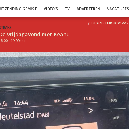
UITZENDING GEMIST
VIDEO’S
TV
ADVERTEREN
VACATURE
LEIDEN
·
LEIDERDORP
·
STRAKS:
De vrijdagavond met Keanu
18.00 - 19.00 uur