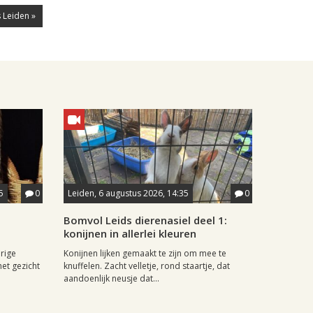
 Leiden »
5
0
Leiden, 6 augustus 2026, 14:35
0
Bomvol Leids dierenasiel deel 1:
konijnen in allerlei kleuren
rige
Konijnen lijken gemaakt te zijn om mee te
het gezicht
knuffelen. Zacht velletje, rond staartje, dat
aandoenlijk neusje dat...