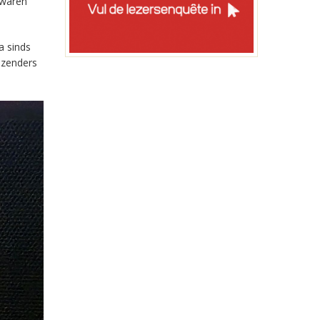
 waren
a sinds
-zenders