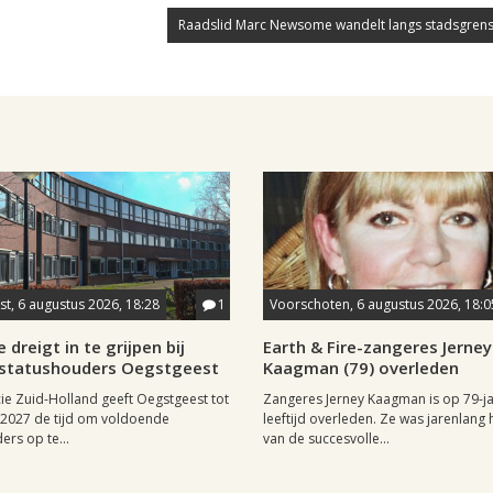
Raadslid Marc Newsome wandelt langs stadsgrens
t, 6 augustus 2026, 18:28
1
Voorschoten, 6 augustus 2026, 18:0
 dreigt in te grijpen bij
Earth & Fire-zangeres Jerney
statushouders Oegstgeest
Kaagman (79) overleden
ie Zuid-Holland geeft Oegstgeest tot
Zangeres Jerney Kaagman is op 79-ja
i 2027 de tijd om voldoende
leeftijd overleden. Ze was jarenlang 
ers op te...
van de succesvolle...