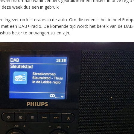
aarvan maximaal twaalf zenders gebruik kunnen maken. In onze regio
s deze week dus een in gebruik.
ingezet op luisteraars in de auto. Om die reden is het in heel Europ
en met een DAB+-radio. De komende tijd wordt het bereik van de DAB
huis beter te ontvangen zullen zijn.