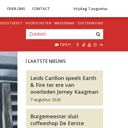
S
OVER ONS
CONTACT
Vrijdag 7 augustus
OEGSTGEEST
·
VOORSCHOTEN
·
WASSENAAR
·
ZOETERWOUDE
TIPS?!
·
Je luistert nu naar
uur 1 van 0
LAATSTE NIEUWS
«
Vorig uur
Volgend uur
»
Leids Carillon speelt Earth
& Fire ter ere van
overleden Jerney Kaagman
7 augustus 2026
Burgemeester sluit
coffeeshop De Eerste