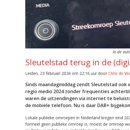
In de aut
Sleutelstad terug in de (digi
Leiden, 23 februari 2026 om 22:16 uur door
Chris de W
Sinds maandagmiddag zendt Sleutelstad ook w
regio medio 2024 zonder frequenties achterb
waren de uitzendingen via internet te beluist
de mobiele telefoon. Nu is daar DAB+ bijgeko
Lokale publieke omroepen in Nederland kregen eind 20
formeel geen publieke omroep is, moest de omroep wacht