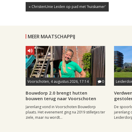
« ChristenUnie Leiden op pad met 'huiskamer'
MEER MAATSCHAPPIJ
Voorschoten, 4 augustus 2026, 17:14
0
Leiderdor
Bouwdorp 2.0 brengt hutten
Verdwen
bouwen terug naar Voorschoten
gestole
Jarenlang vond in Voorschoten Bouwdorp
De spoorl
plaats. Het evenement ging na 2019 stilletjes ter
jarenlang 
ziele, maar nu wordt...
Leiderdorp 