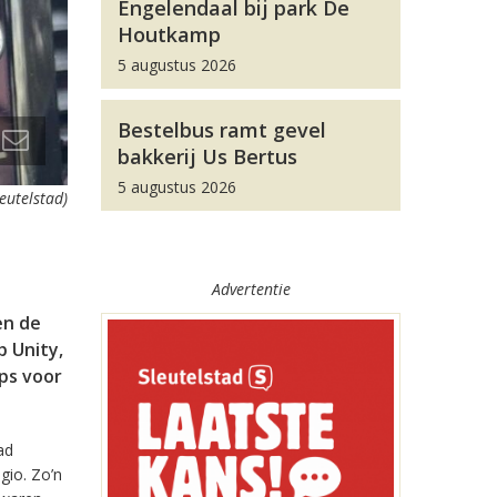
Engelendaal bij park De
Houtkamp
5 augustus 2026
Bestelbus ramt gevel
bakkerij Us Bertus
5 augustus 2026
leutelstad)
Advertentie
en de
 Unity,
pps voor
ad
gio. Zo’n