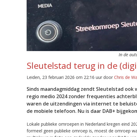
In de aut
Sleutelstad terug in de (digi
Leiden, 23 februari 2026 om 22:16 uur door
Chris de W
Sinds maandagmiddag zendt Sleutelstad ook w
regio medio 2024 zonder frequenties achterb
waren de uitzendingen via internet te beluist
de mobiele telefoon. Nu is daar DAB+ bijgeko
Lokale publieke omroepen in Nederland kregen eind 20
formeel geen publieke omroep is, moest de omroep wacht