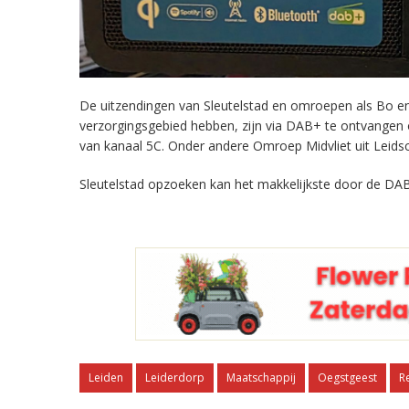
De uitzendingen van Sleutelstad en omroepen als Bo en 
verzorgingsgebied hebben, zijn via DAB+ te ontvangen
van kanaal 5C. Onder andere Omroep Midvliet uit Leids
Sleutelstad opzoeken kan het makkelijkste door de DAB
Leiden
Leiderdorp
Maatschappij
Oegstgeest
R