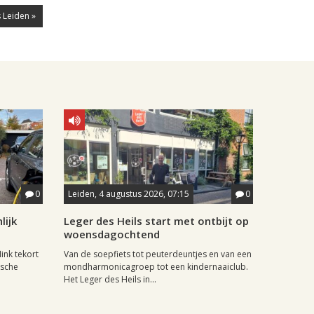
 Leiden »
0
Leiden, 4 augustus 2026, 07:15
0
lijk
Leger des Heils start met ontbijt op
woensdagochtend
ink tekort
Van de soepfiets tot peuterdeuntjes en van een
ische
mondharmonicagroep tot een kindernaaiclub.
Het Leger des Heils in...