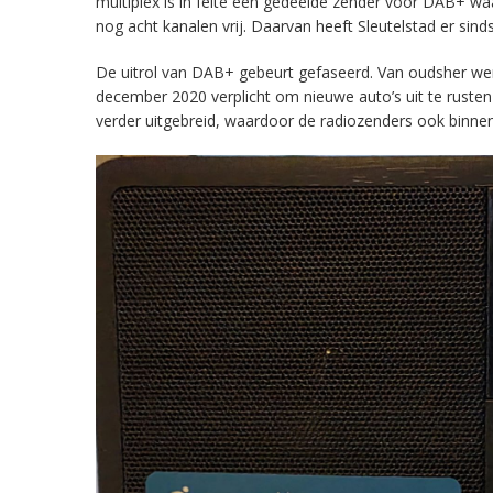
multiplex is in feite een gedeelde zender voor DAB+ w
nog acht kanalen vrij. Daarvan heeft Sleutelstad er sind
De uitrol van DAB+ gebeurt gefaseerd. Van oudsher werd 
december 2020 verplicht om nieuwe auto’s uit te rust
verder uitgebreid, waardoor de radiozenders ook binnens