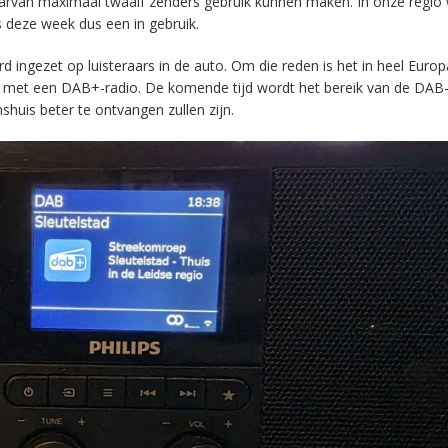
aarvan maximaal twaalf zenders gebruik kunnen maken. In onze regio
s deze week dus een in gebruik.
ingezet op luisteraars in de auto. Om die reden is het in heel Europ
en met een DAB+-radio. De komende tijd wordt het bereik van de DAB
huis beter te ontvangen zullen zijn.