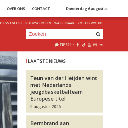
S
OVER ONS
CONTACT
Donderdag 6 augustus
OEGSTGEEST
·
VOORSCHOTEN
·
WASSENAAR
·
ZOETERWOUDE
TIPS?!
·
Je luistert nu naar
uur 1 van 0
LAATSTE NIEUWS
«
Vorig uur
Volgend uur
»
Teun van der Heijden wint
met Nederlands
jeugdbasketbalteam
Europese titel
6 augustus 2026
Bermbrand aan