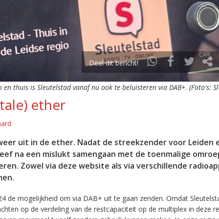
Deel dit bericht!
o en thuis is Sleutelstad vanaf nu ook te beluisteren via DAB+. (Foto's: S
tale) ether
aard
eer uit in de ether. Nadat de streekzender voor Leiden 
leef na een mislukt samengaan met de toenmalige omroep
eren. Zowel via deze website als via verschillende radioa
men.
24 de mogelijkheid om via DAB+ uit te gaan zenden. Omdat Sleutelst
en op de verdeling van de restcapaciteit op de multiplex in deze re