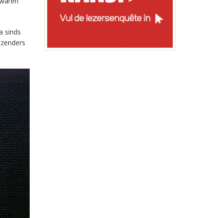
 waren
a sinds
-zenders