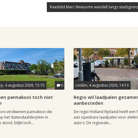
Raadslid Marc Newsome wandelt langs stadsgrens
p, 4 augustus 2026, 15:15
0
Leiden, 4 augustus 2026, 14:13
en pannakooi toch niet
Regio wil laadpalen gezamen
n
aanbesteden
oos verdwenen pannakooi die
De regio Holland Rijnland heeft een fl
op het Statendaalderplein in
aan openbare laadpalen voor elektr
stond, blijkt toch...
auto's. De regionale...