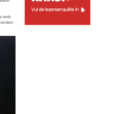
 waren
a sinds
-zenders