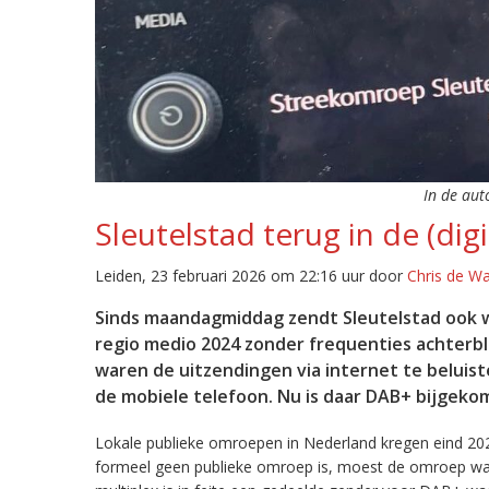
In de aut
Sleutelstad terug in de (digi
Leiden, 23 februari 2026 om 22:16 uur door
Chris de W
Sinds maandagmiddag zendt Sleutelstad ook w
regio medio 2024 zonder frequenties achterb
waren de uitzendingen via internet te beluist
de mobiele telefoon. Nu is daar DAB+ bijgeko
Lokale publieke omroepen in Nederland kregen eind 20
formeel geen publieke omroep is, moest de omroep wacht