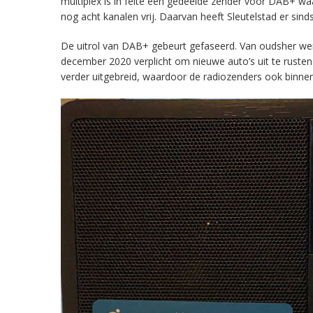
multiplex is in feite een gedeelde zender voor DAB+ w
nog acht kanalen vrij. Daarvan heeft Sleutelstad er sind
De uitrol van DAB+ gebeurt gefaseerd. Van oudsher werd 
december 2020 verplicht om nieuwe auto’s uit te rust
verder uitgebreid, waardoor de radiozenders ook binnens