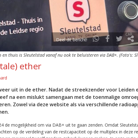
Deel dit bericht!
o en thuis is Sleutelstad vanaf nu ook te beluisteren via DAB+. (Foto's: S
tale) ether
aard
eer uit in de ether. Nadat de streekzender voor Leiden 
leef na een mislukt samengaan met de toenmalige omroep
eren. Zowel via deze website als via verschillende radioa
men.
24 de mogelijkheid om via DAB+ uit te gaan zenden. Omdat Sleutelst
en op de verdeling van de restcapaciteit op de multiplex in deze re