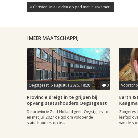
« ChristenUnie Leiden op pad met 'huiskamer'
MEER MAATSCHAPPIJ
Oegstgeest, 6 augustus 2026, 18:28
0
Voorschot
Provincie dreigt in te grijpen bij
Earth & 
opvang statushouders Oegstgeest
Kaagman
De provincie Zuid-Holland geeft Oegstgeest tot
Zangeres J
en met juli 2027 de tijd om voldoende
leeftijd ov
statushouders op te...
van de succ