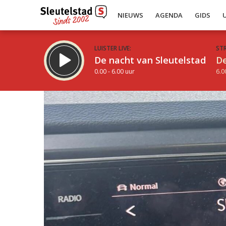
NIEUWS
AGENDA
GIDS
LUISTER LIVE:
ST
De nacht van Sleutelstad
De
0.00 - 6.00 uur
6.0
Inklappen