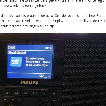
aarvan maximaal twaalf zenders gebruik kunnen maken. In onze regio
s deze week dus een in gebruik.
ingezet op luisteraars in de auto. Om die reden is het in heel Europ
en met een DAB+-radio. De komende tijd wordt het bereik van de DAB
huis beter te ontvangen zullen zijn.