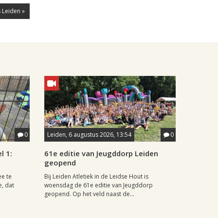
 Leiden »
0
Leiden, 6 augustus 2026, 13:54
0
l 1:
61e editie van Jeugddorp Leiden
geopend
ee te
Bij Leiden Atletiek in de Leidse Hout is
e, dat
woensdag de 61e editie van Jeugddorp
geopend. Op het veld naast de...