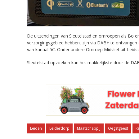
De uitzendingen van Sleutelstad en omroepen als Bo en 
verzorgingsgebied hebben, zijn via DAB+ te ontvangen
van kanaal 5C. Onder andere Omroep Midvliet uit Leids
Sleutelstad opzoeken kan het makkelijkste door de DAB
Leiden
Leiderdorp
Maatschappij
Oegstgeest
R