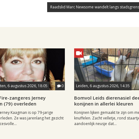
Raadslid Marc Newsome wandelt langs stadsgrens
en, 6 augustus 2026, 18:05
0
Leiden, 6 augustus 2026, 14:35
Fire-zangeres Jerney
Bomvol Leids dierenasiel dee
 (79) overleden
konijnen in allerlei kleuren
erney Kaagman is op 79-jarige
Konijnen lijken gemaakt te zijn om m
erleden. Ze was jarenlang het gezicht
knuffelen. Zacht velletje, rond staartj
esvolle...
aandoenlijk neusje dat...