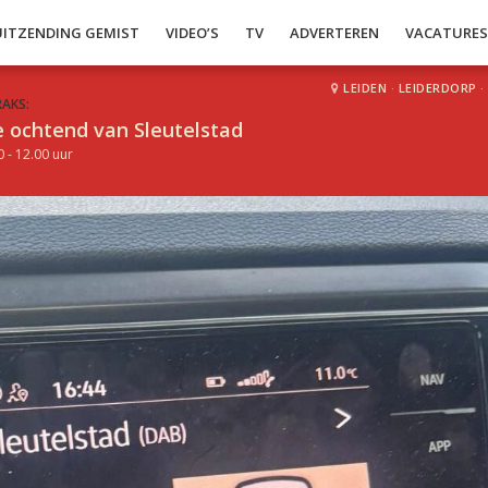
UITZENDING GEMIST
VIDEO’S
TV
ADVERTEREN
VACATURE
LEIDEN
·
LEIDERDORP
·
RAKS:
 ochtend van Sleutelstad
0 - 12.00 uur