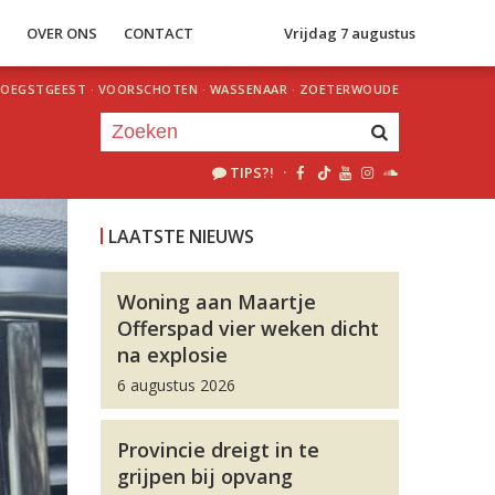
S
OVER ONS
CONTACT
Vrijdag 7 augustus
OEGSTGEEST
·
VOORSCHOTEN
·
WASSENAAR
·
ZOETERWOUDE
TIPS?!
·
Je luistert nu naar
uur 1 van 0
LAATSTE NIEUWS
«
Vorig uur
Volgend uur
»
Woning aan Maartje
Offerspad vier weken dicht
na explosie
6 augustus 2026
Provincie dreigt in te
grijpen bij opvang