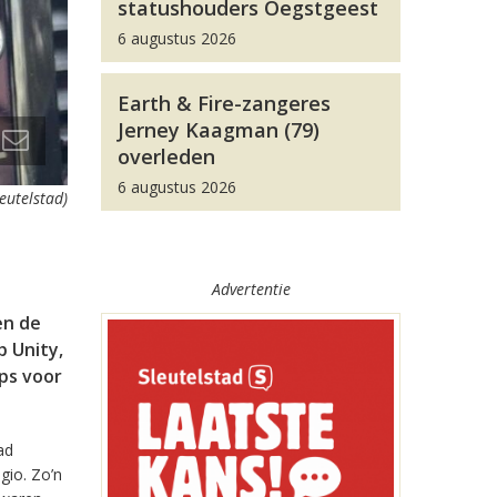
statushouders Oegstgeest
6 augustus 2026
Earth & Fire-zangeres
Jerney Kaagman (79)
overleden
6 augustus 2026
leutelstad)
Advertentie
en de
 Unity,
pps voor
ad
gio. Zo’n