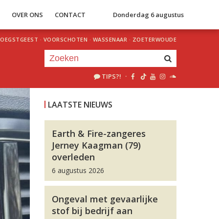
S
OVER ONS
CONTACT
Donderdag 6 augustus
OEGSTGEEST
·
VOORSCHOTEN
·
WASSENAAR
·
ZOETERWOUDE
TIPS?!
·
Je luistert nu naar
uur 1 van 0
LAATSTE NIEUWS
«
Vorig uur
Volgend uur
»
Earth & Fire-zangeres
Jerney Kaagman (79)
overleden
6 augustus 2026
Ongeval met gevaarlijke
stof bij bedrijf aan