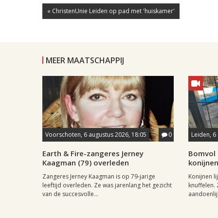
« ChristenUnie Leiden op pad met 'huiskamer'
MEER MAATSCHAPPIJ
Voorschoten, 6 augustus 2026, 18:05
0
Leiden, 6
Earth & Fire-zangeres Jerney
Bomvol L
Kaagman (79) overleden
konijnen
Zangeres Jerney Kaagman is op 79-jarige
Konijnen l
leeftijd overleden. Ze was jarenlang het gezicht
knuffelen. 
van de succesvolle...
aandoenlijk