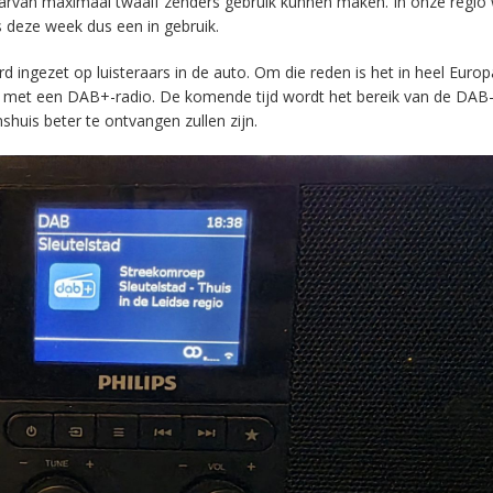
aarvan maximaal twaalf zenders gebruik kunnen maken. In onze regio
s deze week dus een in gebruik.
ingezet op luisteraars in de auto. Om die reden is het in heel Europ
en met een DAB+-radio. De komende tijd wordt het bereik van de DAB
huis beter te ontvangen zullen zijn.