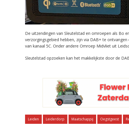
De uitzendingen van Sleutelstad en omroepen als Bo en 
verzorgingsgebied hebben, zijn via DAB+ te ontvangen
van kanaal 5C. Onder andere Omroep Midvliet uit Leids
Sleutelstad opzoeken kan het makkelijkste door de DAB
Leiden
Leiderdorp
Maatschappij
Oegstgeest
R