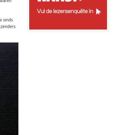
 waren
a sinds
-zenders