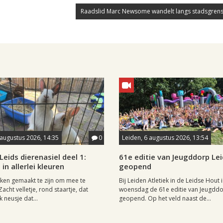
Raadslid Marc Newsome wandelt langs stadsgrens
 augustus 2026, 14:35
0
Leiden, 6 augustus 2026, 13:54
eids dierenasiel deel 1:
61e editie van Jeugddorp Le
 in allerlei kleuren
geopend
ijken gemaakt te zijn om mee te
Bij Leiden Atletiek in de Leidse Hout i
Zacht velletje, rond staartje, dat
woensdag de 61e editie van Jeugdd
 neusje dat...
geopend. Op het veld naast de...