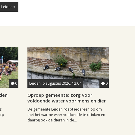
 Leiden »
0
Leiden, 6 augustus 2026, 12:04
0
iden
Oproep gemeente: zorg voor
voldoende water voor mens en dier
s
De gemeente Leiden roept iedereen op om
orp
met het warme weer voldoende te drinken en
daarbij ook de dieren in de...