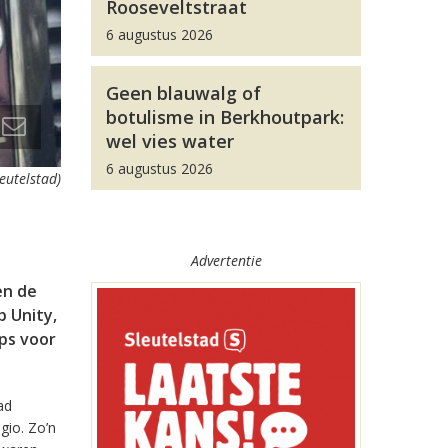
Rooseveltstraat
6 augustus 2026
Geen blauwalg of
botulisme in Berkhoutpark:
wel vies water
6 augustus 2026
leutelstad)
Advertentie
en de
 Unity,
pps voor
ad
gio. Zo’n