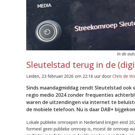
In de aut
Sleutelstad terug in de (digi
Leiden, 23 februari 2026 om 22:16 uur door
Chris de W
Sinds maandagmiddag zendt Sleutelstad ook w
regio medio 2024 zonder frequenties achterb
waren de uitzendingen via internet te beluist
de mobiele telefoon. Nu is daar DAB+ bijgeko
Lokale publieke omroepen in Nederland kregen eind 20
formeel geen publieke omroep is, moest de omroep wacht