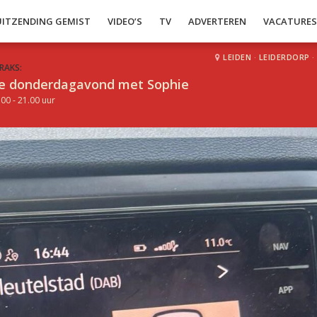
UITZENDING GEMIST
VIDEO’S
TV
ADVERTEREN
VACATURE
LEIDEN
·
LEIDERDORP
·
RAKS:
e donderdagavond met Sophie
.00 - 21.00 uur