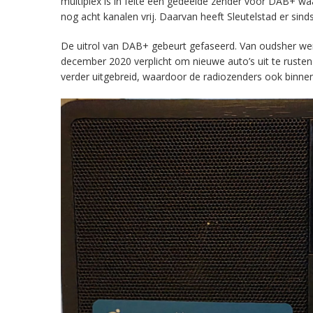
multiplex is in feite een gedeelde zender voor DAB+ w
nog acht kanalen vrij. Daarvan heeft Sleutelstad er sind
De uitrol van DAB+ gebeurt gefaseerd. Van oudsher werd 
december 2020 verplicht om nieuwe auto’s uit te rust
verder uitgebreid, waardoor de radiozenders ook binnens