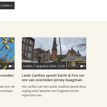
 Leiden »
5
0
Leiden, 7 augustus 2026, 12:30
0
gevonden
Leids Carillon speelt Earth & Fire ter
ere van overleden Jerney Kaagman
wt voor de
Het carillon van het Leidse stadhuis speelt deze
hovenlaan
vrijdag ieder kwartier een fragment uit het
repertoire van...