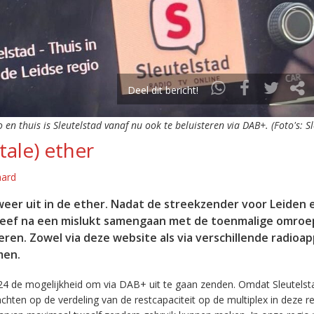
Deel dit bericht!
o en thuis is Sleutelstad vanaf nu ook te beluisteren via DAB+. (Foto's: S
tale) ether
aard
eer uit in de ether. Nadat de streekzender voor Leiden 
leef na een mislukt samengaan met de toenmalige omroep
eren. Zowel via deze website als via verschillende radioa
men.
24 de mogelijkheid om via DAB+ uit te gaan zenden. Omdat Sleutelst
en op de verdeling van de restcapaciteit op de multiplex in deze re