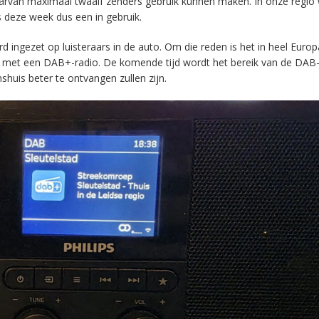
aarvan maximaal twaalf zenders gebruik kunnen maken. In onze regio
s deze week dus een in gebruik.
ingezet op luisteraars in de auto. Om die reden is het in heel Europ
en met een DAB+-radio. De komende tijd wordt het bereik van de DAB
huis beter te ontvangen zullen zijn.