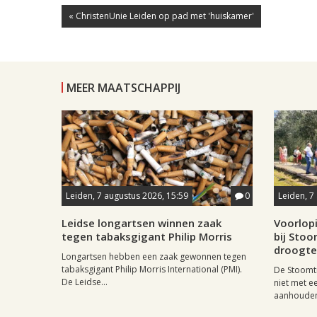
« ChristenUnie Leiden op pad met 'huiskamer'
MEER MAATSCHAPPIJ
Leiden, 7 augustus 2026, 15:59
0
Leiden, 7
Leidse longartsen winnen zaak
Voorlop
tegen tabaksgigant Philip Morris
bij Stoo
droogte
Longartsen hebben een zaak gewonnen tegen
tabaksgigant Philip Morris International (PMI).
De Stoomtr
De Leidse...
niet met 
aanhouden