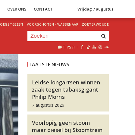
S
OVER ONS
CONTACT
Vrijdag 7 augustus
OEGSTGEEST
·
VOORSCHOTEN
·
WASSENAAR
·
ZOETERWOUDE
TIPS?!
·
Je luistert nu naar
uur 1 van 0
LAATSTE NIEUWS
«
Vorig uur
Volgend uur
»
Leidse longartsen winnen
zaak tegen tabaksgigant
Philip Morris
7 augustus 2026
Voorlopig geen stoom
maar diesel bij Stoomtrein