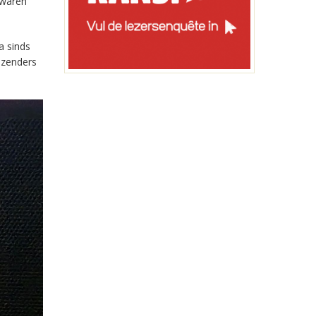
 waren
a sinds
-zenders