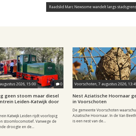
Raadslid Marc Newsome wandelt langs stadsgrens
 augustus 2026, 15:00
0
Voorschoten, 7 augustus 2026, 13:4
ig geen stoom maar diesel
Nest Aziatische Hoornaar 
mtrein Leiden-Katwijk door
in Voorschoten
De gemeente Voorschoten waarschu
Aziatische Hoornaar. In de Van Beet
ein Katwijk Leiden rijdt voorlopig
is een nest van de...
een stoomlocomotief. Vanwege de
de droogte en de...