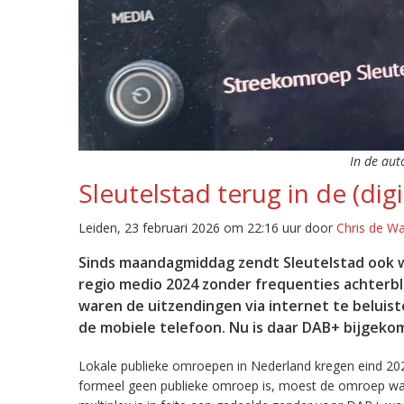
In de aut
Sleutelstad terug in de (digi
Leiden, 23 februari 2026 om 22:16 uur door
Chris de W
Sinds maandagmiddag zendt Sleutelstad ook w
regio medio 2024 zonder frequenties achterb
waren de uitzendingen via internet te beluist
de mobiele telefoon. Nu is daar DAB+ bijgeko
Lokale publieke omroepen in Nederland kregen eind 20
formeel geen publieke omroep is, moest de omroep wacht