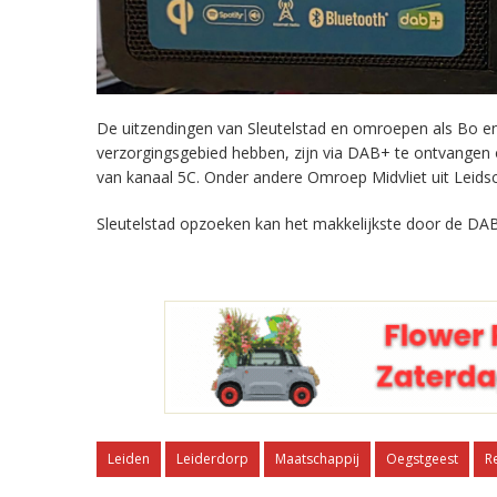
De uitzendingen van Sleutelstad en omroepen als Bo en 
verzorgingsgebied hebben, zijn via DAB+ te ontvangen
van kanaal 5C. Onder andere Omroep Midvliet uit Leids
Sleutelstad opzoeken kan het makkelijkste door de DAB
Leiden
Leiderdorp
Maatschappij
Oegstgeest
R