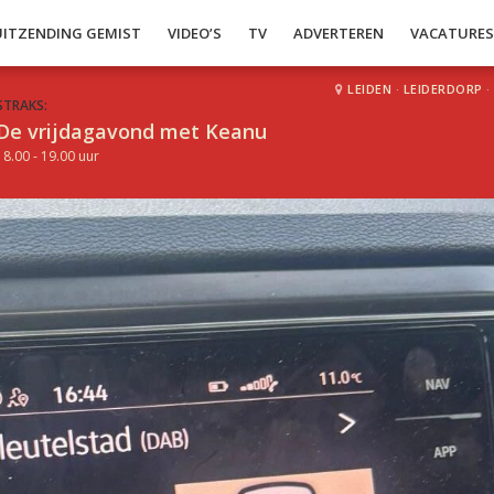
UITZENDING GEMIST
VIDEO’S
TV
ADVERTEREN
VACATURE
LEIDEN
·
LEIDERDORP
·
STRAKS:
De vrijdagavond met Keanu
18.00 - 19.00 uur