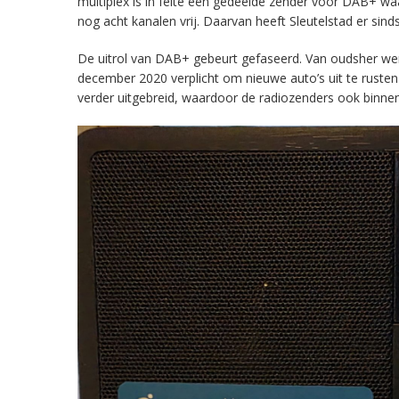
multiplex is in feite een gedeelde zender voor DAB+ w
nog acht kanalen vrij. Daarvan heeft Sleutelstad er sind
De uitrol van DAB+ gebeurt gefaseerd. Van oudsher werd 
december 2020 verplicht om nieuwe auto’s uit te rust
verder uitgebreid, waardoor de radiozenders ook binnens