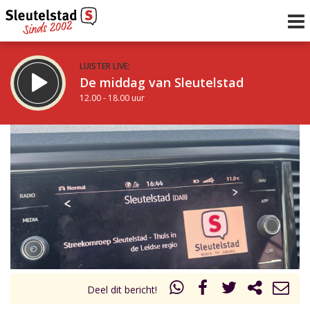
LUISTER LIVE:
De middag van Sleutelstad
12.00 - 18.00 uur
STRAKS:
De vrijdagavond met Keanu
18.00 - 19.00 uur
uur 1 van 0
Vorig uur
Volgend uur
Inklappen
Deel dit bericht!