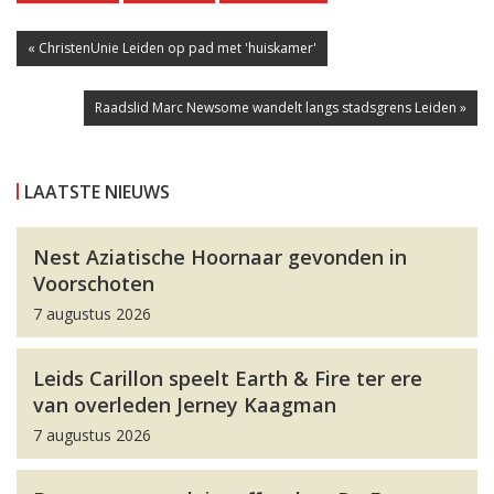
« ChristenUnie Leiden op pad met 'huiskamer'
Raadslid Marc Newsome wandelt langs stadsgrens Leiden »
LAATSTE NIEUWS
Nest Aziatische Hoornaar gevonden in
Voorschoten
7 augustus 2026
Leids Carillon speelt Earth & Fire ter ere
van overleden Jerney Kaagman
7 augustus 2026