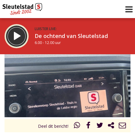
LUISTER LIVE:
De ochtend van Sleutelstad
6.00 - 12.00 uur
STRAKS:
De middag van Sleutelstad
12.00 - 18.00 uur
uur 1 van 0
Vorig uur
Volgend uur
Inklappen
Deel dit bericht!