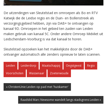
De uitzendingen van Sleutelstad en omroepen als Bo en RTV
Katwijk die de Leidse regio en de Duin- en Bollenstreek als
verzorgingsgebied hebben, zijn via DAB+ te ontvangen op
kanaal 9D. Omroepen in het gebied ten zuiden van Leiden
maken gebruik van kanaal 5C. Onder andere Omroep Midvliet uit
Leidschendam-Voorburg is via dat kanaal te horen.
Sleutelstad opzoeken kan het makkelijkste door de DAB+
ontvanger automatisch alle zenders opnieuw te laten scannen.
Leiden
Leiderdorp
Maatschappij
Oegstgeest
Regio
Voorschoten
Wassenaar
Zoeterwoude
« ChristenUnie Leiden op pad met 'huiskamer'
Raadslid Marc Newsome wandelt langs stadsgrens Leiden »