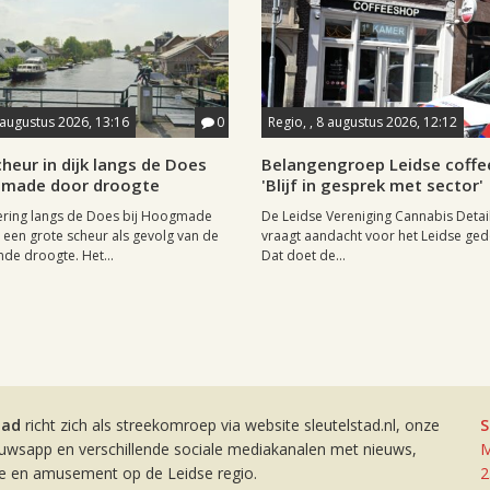
 augustus 2026, 13:16
0
Regio, , 8 augustus 2026, 12:12
heur in dijk langs de Does
Belangengroep Leidse coffe
gmade door droogte
'Blijf in gesprek met sector'
ering langs de Does bij Hoogmade
De Leidse Vereniging Cannabis Detail
een grote scheur als gevolg van de
vraagt aandacht voor het Leidse ge
de droogte. Het...
Dat doet de...
tad
richt zich als streekomroep via website sleutelstad.nl, onze
S
euwsapp en verschillende sociale mediakanalen met nieuws,
M
ie en amusement op de Leidse regio.
2