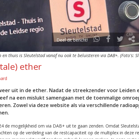
Deel dit bericht!
o en thuis is Sleutelstad vanaf nu ook te beluisteren via DAB+. (Foto's: S
tale) ether
aard
eer uit in de ether. Nadat de streekzender voor Leiden 
leef na een mislukt samengaan met de toenmalige omroep
eren. Zowel via deze website als via verschillende radioa
men.
24 de mogelijkheid om via DAB+ uit te gaan zenden. Omdat Sleutelst
en op de verdeling van de restcapaciteit op de multiplex in deze re