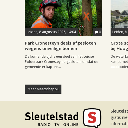
Leiden, 8 augustus 2026, 14:04
0
Leiden, 8
Park Cronesteyn deels afgesloten
Grote sc
wegens onveilige bomen
bij Hoo
De komende tijd is een deel van het Leidse
De waterk
Polderpark Cronesteyn afgesloten, omdat de
kampt met 
gemeente er kap- en...
aanhouden
Meer Maatschappij
Sleutels
gratis ni
informat