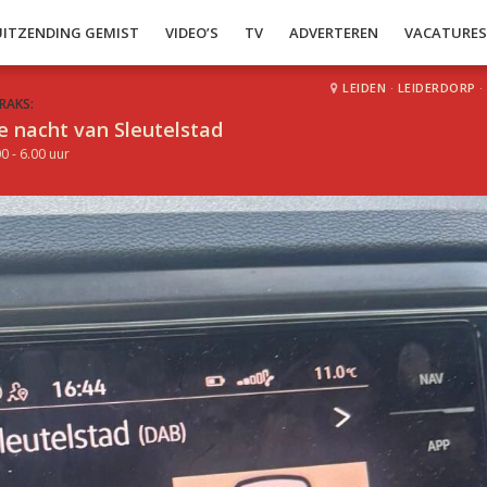
UITZENDING GEMIST
VIDEO’S
TV
ADVERTEREN
VACATURE
LEIDEN
·
LEIDERDORP
·
RAKS:
e nacht van Sleutelstad
0 - 6.00 uur