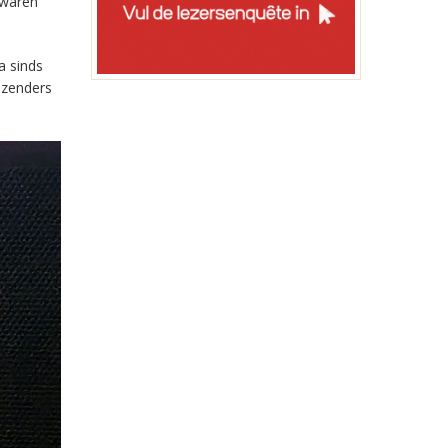
 waren
a sinds
-zenders