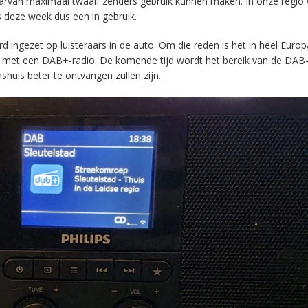
aarvan maximaal twaalf zenders gebruik kunnen maken. In onze regio
s deze week dus een in gebruik.
ingezet op luisteraars in de auto. Om die reden is het in heel Europ
en met een DAB+-radio. De komende tijd wordt het bereik van de DAB
huis beter te ontvangen zullen zijn.