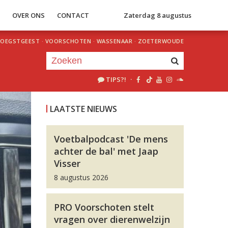
S
OVER ONS
CONTACT
Zaterdag 8 augustus
OEGSTGEEST
·
VOORSCHOTEN
·
WASSENAAR
·
ZOETERWOUDE
TIPS?!
·
Je luistert nu naar
uur 1 van 0
LAATSTE NIEUWS
«
Vorig uur
Volgend uur
»
Voetbalpodcast 'De mens
achter de bal' met Jaap
Visser
8 augustus 2026
PRO Voorschoten stelt
vragen over dierenwelzijn