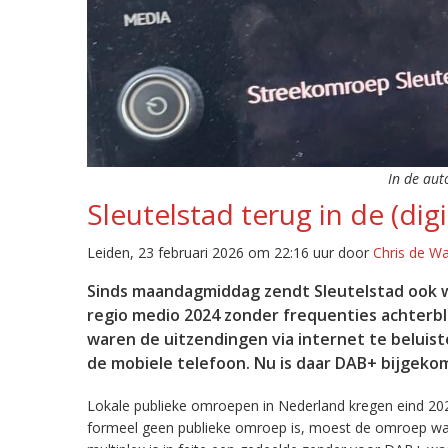
In de aut
Sleutelstad terug in de (digi
Leiden, 23 februari 2026 om 22:16 uur door
Chris de W
Sinds maandagmiddag zendt Sleutelstad ook w
regio medio 2024 zonder frequenties achterb
waren de uitzendingen via internet te beluist
de mobiele telefoon. Nu is daar DAB+ bijgeko
Lokale publieke omroepen in Nederland kregen eind 20
formeel geen publieke omroep is, moest de omroep wacht