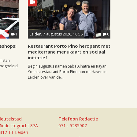
1
Leiden, 7 augustus 2026, 16:56
0
eshops:
Restaurant Porto Pino heropent met
mediterrane menukaart en sociaal
initiatief
listen
doogbeleid.
Begin augustus namen Saba Alhatra en Rayan
Younis restaurant Porto Pino aan de Haven in
Leiden over van de...
leutelstad
Telefoon Redactie
iddelstegracht 87A
071 - 5235907
312 TT Leiden