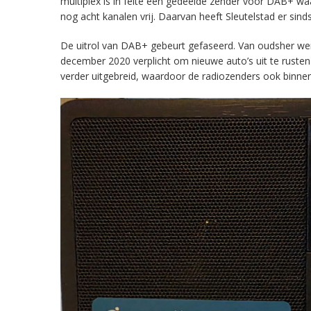
multiplex is in feite een gedeelde zender voor DAB+ w
nog acht kanalen vrij. Daarvan heeft Sleutelstad er sind
De uitrol van DAB+ gebeurt gefaseerd. Van oudsher werd 
december 2020 verplicht om nieuwe auto’s uit te rust
verder uitgebreid, waardoor de radiozenders ook binnens