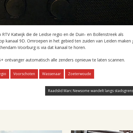
RTV Katwijk die de Leidse regio en de Duin- en Bollenstreek als
 op kanaal 9D. Omroepen in het gebied ten zuiden van Leiden maken 
chendam-Voorburg is via dat kanaal te horen.
+ ontvanger automatisch alle zenders opnieuw te laten scannen.
egio
Voorschoten
Wassenaar
Zoeterwoude
Raadslid Marc Newsome wandelt langs stadsgrens