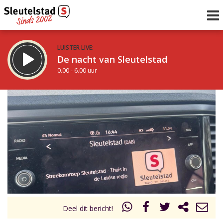
LUISTER LIVE:
De nacht van Sleutelstad
0.00 - 6.00 uur
STRAKS:
De ochtend van Sleutelstad
6.00 - 12.00 uur
uur 1 van 0
Vorig uur
Volgend uur
Inklappen
Deel dit bericht!