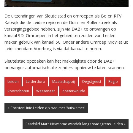
De uitzendingen van Sleutelstad en omroepen als Bo en RTV
Katwijk die de Leidse regio en de Duin- en Bollenstreek als
verzorgingsgebied hebben, zijn via DAB+ te ontvangen op
kanaal 9D. Omroepen in het gebied ten zuiden van Leiden
maken gebruik van kanaal 5C. Onder andere Omroep Midvliet uit
Leidschendam-Voorburg is via dat kanaal te horen.
Sleutelstad opzoeken kan het makkelijkste door de DAB+
ontvanger automatisch alle zenders opnieuw te laten scannen.
Leiden
Leiderdorp
Maatschappij
Oegstgeest
Regio
Voorschoten
Wassenaar
Zoeterwoude
« ChristenUnie Leiden op pad met 'huiskamer'
Raadslid Marc Newsome wandelt langs stadsgrens Leiden »