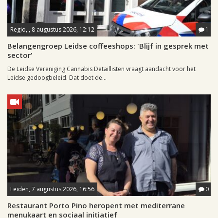
Regio, , 8 augustus 2026, 12:12
1
Belangengroep Leidse coffeeshops: 'Blijf in gesprek met
sector'
De Leidse Vereniging Cannabis Detaillisten vraagt aandacht voor het
Leidse gedoogbeleid. Dat doet de...
Leiden, 7 augustus 2026, 16:56
0
Restaurant Porto Pino heropent met mediterrane
menukaart en sociaal initiatief