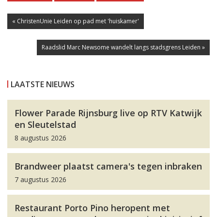
« ChristenUnie Leiden op pad met 'huiskamer'
Raadslid Marc Newsome wandelt langs stadsgrens Leiden »
LAATSTE NIEUWS
Flower Parade Rijnsburg live op RTV Katwijk
en Sleutelstad
8 augustus 2026
Brandweer plaatst camera's tegen inbraken
7 augustus 2026
Restaurant Porto Pino heropent met