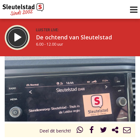
LUISTER LIVE:
De ochtend van Sleutelstad
6.00 - 12.00 uur
STRAKS:
De middag van Sleutelstad
12.00 - 17.00 uur
uur 1 van 0
Vorig uur
Volgend uur
Inklappen
Deel dit bericht!