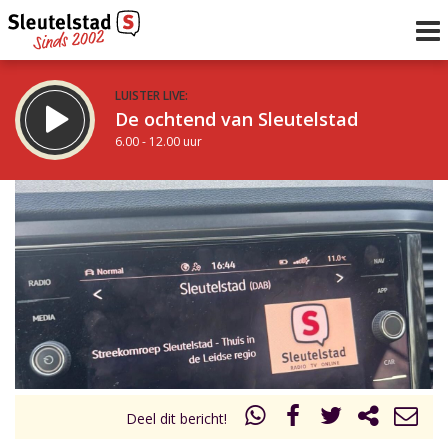
LUISTER LIVE:
De ochtend van Sleutelstad
6.00 - 12.00 uur
STRAKS:
De middag van Sleutelstad
12.00 - 17.00 uur
uur 1 van 0
Vorig uur
Volgend uur
Inklappen
Deel dit bericht!