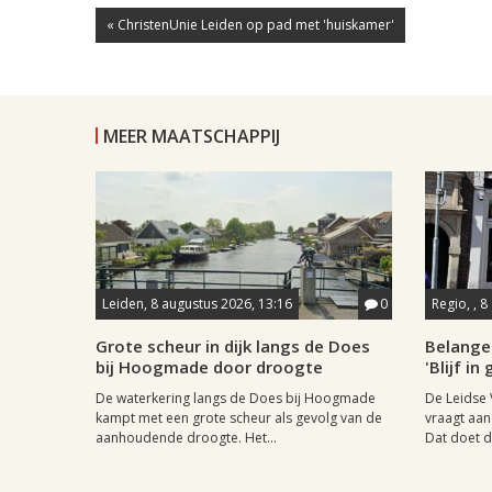
« ChristenUnie Leiden op pad met 'huiskamer'
MEER MAATSCHAPPIJ
Leiden, 8 augustus 2026, 13:16
0
Regio, , 
Grote scheur in dijk langs de Does
Belange
bij Hoogmade door droogte
'Blijf i
De waterkering langs de Does bij Hoogmade
De Leidse 
kampt met een grote scheur als gevolg van de
vraagt aan
aanhoudende droogte. Het...
Dat doet de