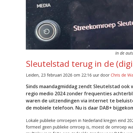
In de aut
Sleutelstad terug in de (digi
Leiden, 23 februari 2026 om 22:16 uur door
Chris de W
Sinds maandagmiddag zendt Sleutelstad ook w
regio medio 2024 zonder frequenties achterb
waren de uitzendingen via internet te beluist
de mobiele telefoon. Nu is daar DAB+ bijgeko
Lokale publieke omroepen in Nederland kregen eind 20
formeel geen publieke omroep is, moest de omroep wacht