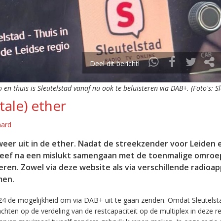
Deel dit bericht!
o en thuis is Sleutelstad vanaf nu ook te beluisteren via DAB+. (Foto's: S
tale) ether
aard
eer uit in de ether. Nadat de streekzender voor Leiden 
leef na een mislukt samengaan met de toenmalige omroep
eren. Zowel via deze website als via verschillende radioa
men.
24 de mogelijkheid om via DAB+ uit te gaan zenden. Omdat Sleutelst
en op de verdeling van de restcapaciteit op de multiplex in deze re