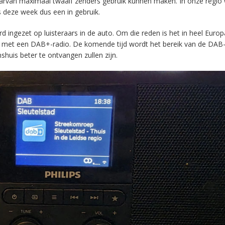
aarvan maximaal twaalf zenders gebruik kunnen maken. In onze regio
s deze week dus een in gebruik.
ingezet op luisteraars in de auto. Om die reden is het in heel Europ
en met een DAB+-radio. De komende tijd wordt het bereik van de DAB
huis beter te ontvangen zullen zijn.