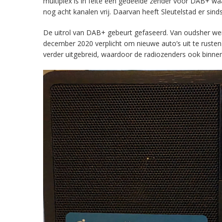
multiplex is in feite een gedeelde zender voor DAB+ w
nog acht kanalen vrij. Daarvan heeft Sleutelstad er sind
De uitrol van DAB+ gebeurt gefaseerd. Van oudsher werd 
december 2020 verplicht om nieuwe auto’s uit te rust
verder uitgebreid, waardoor de radiozenders ook binnens