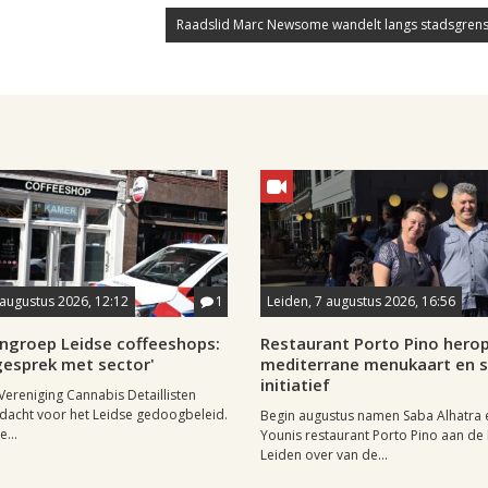
Raadslid Marc Newsome wandelt langs stadsgrens
8 augustus 2026, 12:12
1
Leiden, 7 augustus 2026, 16:56
ngroep Leidse coffeeshops:
Restaurant Porto Pino hero
n gesprek met sector'
mediterrane menukaart en s
initiatief
Vereniging Cannabis Detaillisten
dacht voor het Leidse gedoogbeleid.
Begin augustus namen Saba Alhatra 
...
Younis restaurant Porto Pino aan de
Leiden over van de...