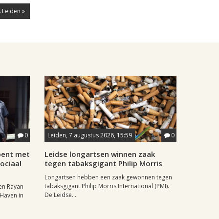
 Leiden »
0
Leiden, 7 augustus 2026, 15:59
0
pent met
Leidse longartsen winnen zaak
ociaal
tegen tabaksgigant Philip Morris
Longartsen hebben een zaak gewonnen tegen
tabaksgigant Philip Morris International (PMI).
en Rayan
De Leidse...
 Haven in