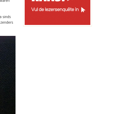
 waren
a sinds
-zenders