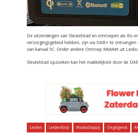
De uitzendingen van Sleutelstad en omroepen als Bo en 
verzorgingsgebied hebben, zijn via DAB+ te ontvangen
van kanaal 5C. Onder andere Omroep Midvliet uit Leids
Sleutelstad opzoeken kan het makkelijkste door de DAB
Leiden
Leiderdorp
Maatschappij
Oegstgeest
R