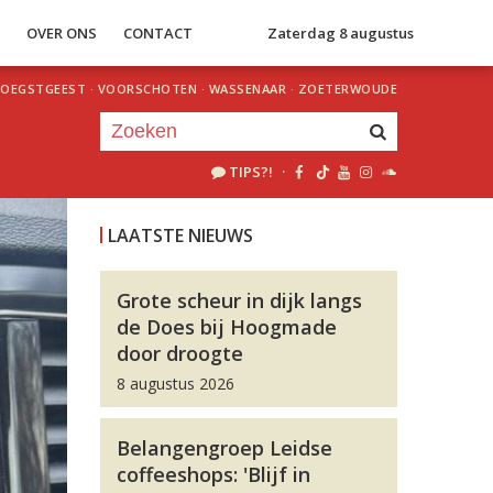
S
OVER ONS
CONTACT
Zaterdag 8 augustus
OEGSTGEEST
·
VOORSCHOTEN
·
WASSENAAR
·
ZOETERWOUDE
TIPS?!
·
Je luistert nu naar
uur 1 van 0
LAATSTE NIEUWS
«
Vorig uur
Volgend uur
»
Grote scheur in dijk langs
de Does bij Hoogmade
door droogte
8 augustus 2026
Belangengroep Leidse
coffeeshops: 'Blijf in