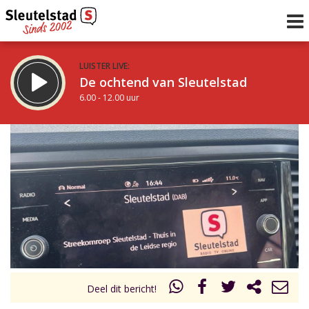
LUISTER LIVE:
De ochtend van Sleutelstad
6.00 - 12.00 uur
STRAKS:
De middag van Sleutelstad
12.00 - 18.00 uur
uur 1 van 0
Vorig uur
Volgend uur
Inklappen
Deel dit bericht!