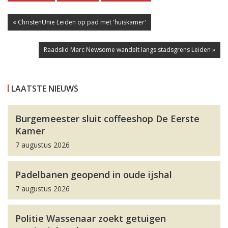
« ChristenUnie Leiden op pad met 'huiskamer'
Raadslid Marc Newsome wandelt langs stadsgrens Leiden »
LAATSTE NIEUWS
Burgemeester sluit coffeeshop De Eerste
Kamer
7 augustus 2026
Padelbanen geopend in oude ijshal
7 augustus 2026
Politie Wassenaar zoekt getuigen