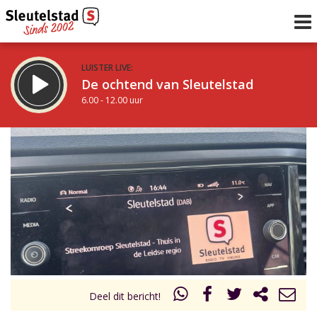
LUISTER LIVE:
De ochtend van Sleutelstad
6.00 - 12.00 uur
STRAKS:
De middag van Sleutelstad
12.00 - 18.00 uur
uur 1 van 0
Vorig uur
Volgend uur
Inklappen
Deel dit bericht!