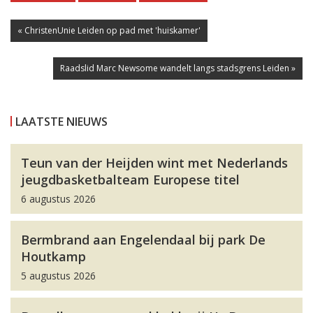
« ChristenUnie Leiden op pad met 'huiskamer'
Raadslid Marc Newsome wandelt langs stadsgrens Leiden »
LAATSTE NIEUWS
Teun van der Heijden wint met Nederlands
jeugdbasketbalteam Europese titel
6 augustus 2026
Bermbrand aan Engelendaal bij park De
Houtkamp
5 augustus 2026