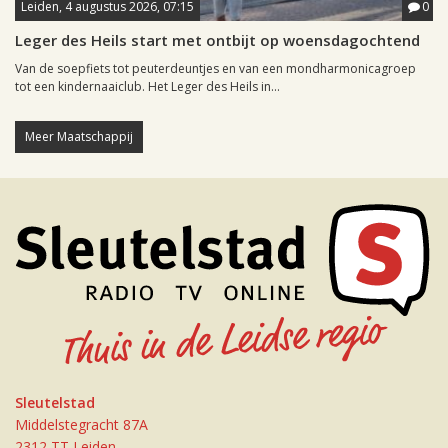
Leiden, 4 augustus 2026, 07:15
0
Leger des Heils start met ontbijt op woensdagochtend
Van de soepfiets tot peuterdeuntjes en van een mondharmonicagroep
tot een kindernaaiclub. Het Leger des Heils in...
Meer Maatschappij
Sleutelstad
Middelstegracht 87A
2312 TT Leiden