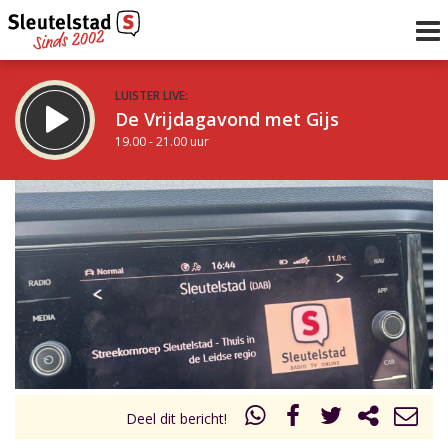
LUISTER LIVE:
De Vrijdagavond met Gijs
19.00 - 21.00 uur
STRAKS:
De avond van Sleutelstad
21.00 - 0.00 uur
uur 1 van 0
Vorig uur
Volgend uur
Inklappen
Deel dit bericht!