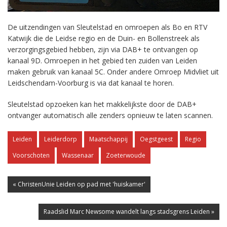
De uitzendingen van Sleutelstad en omroepen als Bo en RTV
Katwijk die de Leidse regio en de Duin- en Bollenstreek als
verzorgingsgebied hebben, zijn via DAB+ te ontvangen op
kanaal 9D. Omroepen in het gebied ten zuiden van Leiden
maken gebruik van kanaal 5C. Onder andere Omroep Midvliet uit
Leidschendam-Voorburg is via dat kanaal te horen.
Sleutelstad opzoeken kan het makkelijkste door de DAB+
ontvanger automatisch alle zenders opnieuw te laten scannen.
Leiden
Leiderdorp
Maatschappij
Oegstgeest
Regio
Voorschoten
Wassenaar
Zoeterwoude
« ChristenUnie Leiden op pad met 'huiskamer'
Raadslid Marc Newsome wandelt langs stadsgrens Leiden »