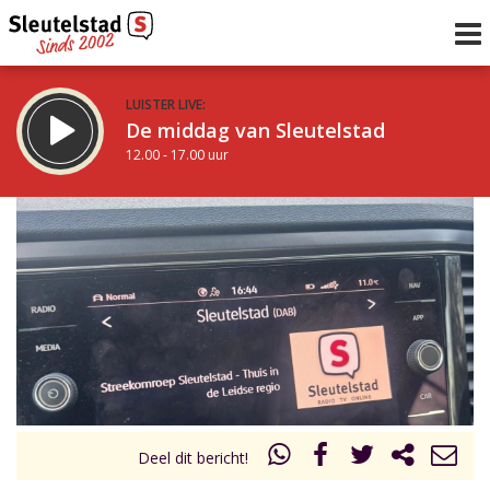
LUISTER LIVE:
De middag van Sleutelstad
12.00 - 17.00 uur
STRAKS:
Sleutelstad 30
17.00 - 19.00 uur
uur 1 van 0
Vorig uur
Volgend uur
Inklappen
Deel dit bericht!