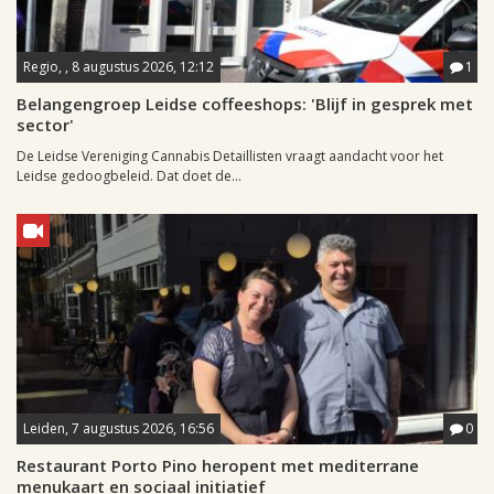
Regio, , 8 augustus 2026, 12:12
1
Belangengroep Leidse coffeeshops: 'Blijf in gesprek met
sector'
De Leidse Vereniging Cannabis Detaillisten vraagt aandacht voor het
Leidse gedoogbeleid. Dat doet de...
Leiden, 7 augustus 2026, 16:56
0
Restaurant Porto Pino heropent met mediterrane
menukaart en sociaal initiatief