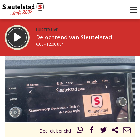
LUISTER LIVE:
De ochtend van Sleutelstad
6.00 - 12.00 uur
STRAKS:
De middag van Sleutelstad
12.00 - 18.00 uur
uur 1 van 0
Vorig uur
Volgend uur
Inklappen
Deel dit bericht!