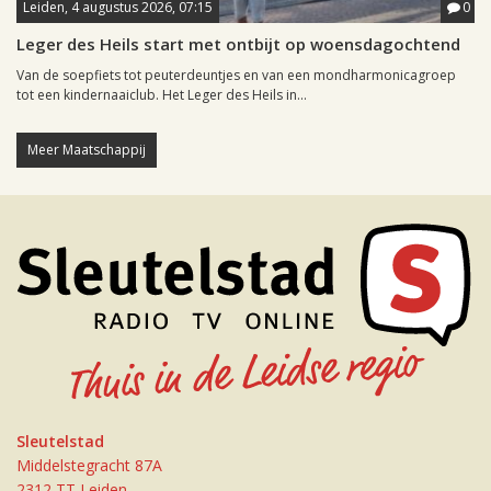
Leiden, 4 augustus 2026, 07:15
0
Leger des Heils start met ontbijt op woensdagochtend
Van de soepfiets tot peuterdeuntjes en van een mondharmonicagroep
tot een kindernaaiclub. Het Leger des Heils in...
Meer Maatschappij
Sleutelstad
Middelstegracht 87A
2312 TT Leiden