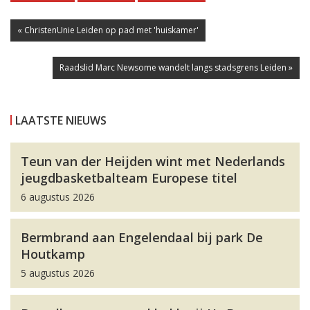
« ChristenUnie Leiden op pad met 'huiskamer'
Raadslid Marc Newsome wandelt langs stadsgrens Leiden »
LAATSTE NIEUWS
Teun van der Heijden wint met Nederlands
jeugdbasketbalteam Europese titel
6 augustus 2026
Bermbrand aan Engelendaal bij park De
Houtkamp
5 augustus 2026