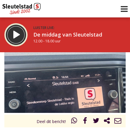
LUISTER LIVE:
De middag van Sleutelstad
12.00 - 18.00 uur
STRAKS:
De avond van Sleutelstad
18.00 - 19.00 uur
uur 1 van 0
Vorig uur
Volgend uur
Inklappen
Deel dit bericht!