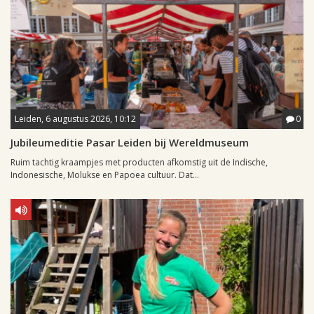
Leiden, 6 augustus 2026, 10:12
0
Jubileumeditie Pasar Leiden bij Wereldmuseum
Ruim tachtig kraampjes met producten afkomstig uit de Indische,
Indonesische, Molukse en Papoea cultuur. Dat...