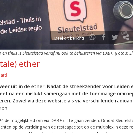
Deel dit bericht!
o en thuis is Sleutelstad vanaf nu ook te beluisteren via DAB+. (Foto's: S
tale) ether
aard
eer uit in de ether. Nadat de streekzender voor Leiden 
leef na een mislukt samengaan met de toenmalige omroep
eren. Zowel via deze website als via verschillende radioa
men.
24 de mogelijkheid om via DAB+ uit te gaan zenden. Omdat Sleutelst
en op de verdeling van de restcapaciteit op de multiplex in deze re