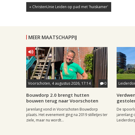
« ChristenUnie Leiden op pad met 'huiskamer'
MEER MAATSCHAPPIJ
Voorschoten, 4 augustus 2026, 17:14
0
Leiderdor
Bouwdorp 2.0 brengt hutten
Verdwen
bouwen terug naar Voorschoten
gestole
Jarenlang vond in Voorschoten Bouwdorp
De spoorl
plaats. Het evenement ging na 2019 stilletjes ter
jarenlang 
ziele, maar nu wordt...
Leiderdorp 