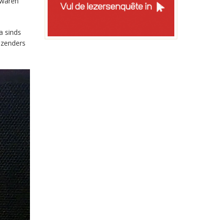
 waren
a sinds
-zenders