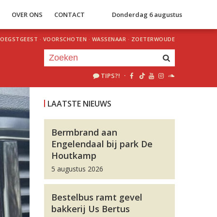
S
OVER ONS
CONTACT
Donderdag 6 augustus
OEGSTGEEST
·
VOORSCHOTEN
·
WASSENAAR
·
ZOETERWOUDE
TIPS?!
·
Je luistert nu naar
uur 1 van 0
LAATSTE NIEUWS
«
Vorig uur
Volgend uur
»
Bermbrand aan
Engelendaal bij park De
Houtkamp
5 augustus 2026
Bestelbus ramt gevel
bakkerij Us Bertus