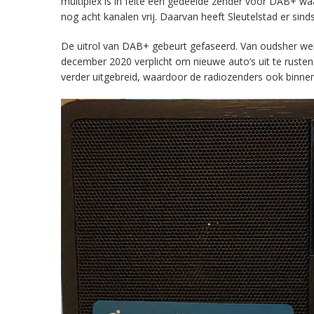
multiplex is in feite een gedeelde zender voor DAB+ w
nog acht kanalen vrij. Daarvan heeft Sleutelstad er sind
De uitrol van DAB+ gebeurt gefaseerd. Van oudsher werd 
december 2020 verplicht om nieuwe auto’s uit te rust
verder uitgebreid, waardoor de radiozenders ook binnens