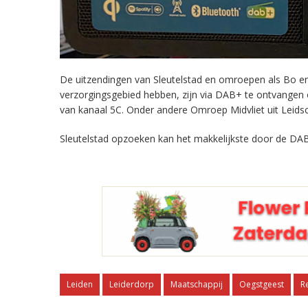
De uitzendingen van Sleutelstad en omroepen als Bo en 
verzorgingsgebied hebben, zijn via DAB+ te ontvangen
van kanaal 5C. Onder andere Omroep Midvliet uit Leids
Sleutelstad opzoeken kan het makkelijkste door de DAB
Leiden
Leiderdorp
Maatschappij
Oegstgeest
R