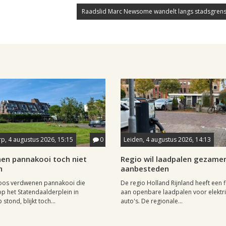
Raadslid Marc Newsome wandelt langs stadsgrens
p, 4 augustus 2026, 15:15
0
Leiden, 4 augustus 2026, 14:13
en pannakooi toch niet
Regio wil laadpalen gezamen
n
aanbesteden
oos verdwenen pannakooi die
De regio Holland Rijnland heeft een fl
op het Statendaalderplein in
aan openbare laadpalen voor elektr
stond, blijkt toch...
auto's. De regionale...