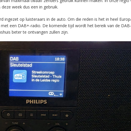
aarvan maximaal twaalf zenders gebruik kunnen maken. In onze regio
s deze week dus een in gebruik.
ingezet op luisteraars in de auto. Om die reden is het in heel Europ
en met een DAB+-radio. De komende tijd wordt het bereik van de DAB
huis beter te ontvangen zullen zijn.