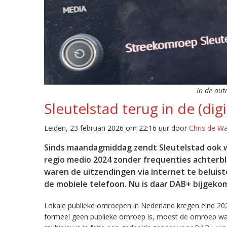
In de aut
Sleutelstad terug in de (digi
Leiden, 23 februari 2026 om 22:16 uur door
Chris de W
Sinds maandagmiddag zendt Sleutelstad ook w
regio medio 2024 zonder frequenties achterb
waren de uitzendingen via internet te beluist
de mobiele telefoon. Nu is daar DAB+ bijgeko
Lokale publieke omroepen in Nederland kregen eind 20
formeel geen publieke omroep is, moest de omroep wacht