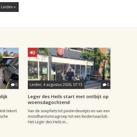
 Leiden »
0
Leiden, 4 augustus 2026, 07:15
0
lijk
Leger des Heils start met ontbijt op
woensdagochtend
ink tekort
Van de soepfiets tot peuterdeuntjes en van een
ische
mondharmonicagroep tot een kindernaaiclub.
Het Leger des Heils in...