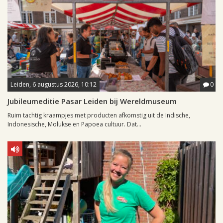
Leiden, 6 augustus 2026, 10:12
0
Jubileumeditie Pasar Leiden bij Wereldmuseum
Ruim tachtig kraampjes met producten afkomstig uit de Indische,
Indonesische, Molukse en Papoea cultuur. Dat...