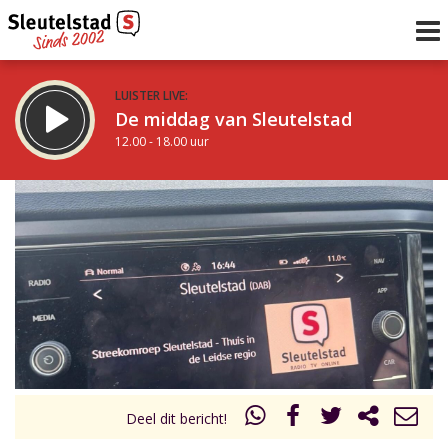
LUISTER LIVE:
De middag van Sleutelstad
12.00 - 18.00 uur
STRAKS:
De avond van Sleutelstad
18.00 - 19.00 uur
uur 1 van 0
Vorig uur
Volgend uur
Inklappen
Deel dit bericht!