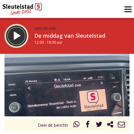
LUISTER LIVE:
De middag van Sleutelstad
12.00 - 18.00 uur
STRAKS:
De avond van Sleutelstad
18.00 - 21.00 uur
uur 1 van 0
Vorig uur
Volgend uur
Inklappen
Deel dit bericht!