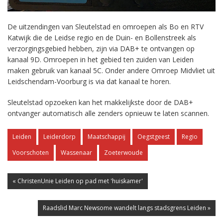
De uitzendingen van Sleutelstad en omroepen als Bo en RTV
Katwijk die de Leidse regio en de Duin- en Bollenstreek als
verzorgingsgebied hebben, zijn via DAB+ te ontvangen op
kanaal 9D. Omroepen in het gebied ten zuiden van Leiden
maken gebruik van kanaal 5C. Onder andere Omroep Midvliet uit
Leidschendam-Voorburg is via dat kanaal te horen.
Sleutelstad opzoeken kan het makkelijkste door de DAB+
ontvanger automatisch alle zenders opnieuw te laten scannen.
Leiden
Leiderdorp
Maatschappij
Oegstgeest
Regio
Voorschoten
Wassenaar
Zoeterwoude
« ChristenUnie Leiden op pad met 'huiskamer'
Raadslid Marc Newsome wandelt langs stadsgrens Leiden »