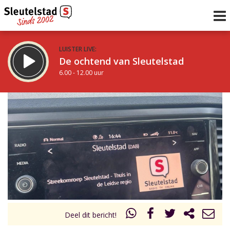
LUISTER LIVE:
De ochtend van Sleutelstad
6.00 - 12.00 uur
STRAKS:
De middag van Sleutelstad
12.00 - 18.00 uur
uur 1 van 0
Vorig uur
Volgend uur
Inklappen
Deel dit bericht!