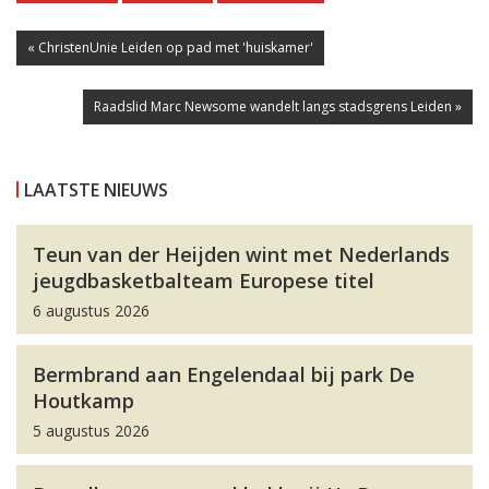
« ChristenUnie Leiden op pad met 'huiskamer'
Raadslid Marc Newsome wandelt langs stadsgrens Leiden »
LAATSTE NIEUWS
Teun van der Heijden wint met Nederlands
jeugdbasketbalteam Europese titel
6 augustus 2026
Bermbrand aan Engelendaal bij park De
Houtkamp
5 augustus 2026