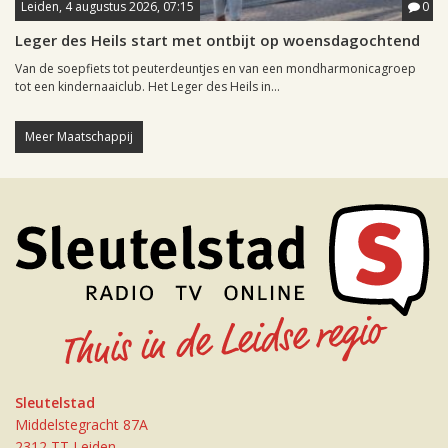
Leiden, 4 augustus 2026, 07:15
0
Leger des Heils start met ontbijt op woensdagochtend
Van de soepfiets tot peuterdeuntjes en van een mondharmonicagroep
tot een kindernaaiclub. Het Leger des Heils in...
Meer Maatschappij
Sleutelstad
Middelstegracht 87A
2312 TT Leiden