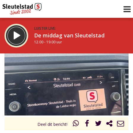
LUISTER LIVE:
De middag van Sleutelstad
12.00 - 19.00 uur
STRAKS:
De avond van Sleutelstad
19.00 - 22.00 uur
uur 1 van 0
Vorig uur
Volgend uur
Inklappen
Deel dit bericht!