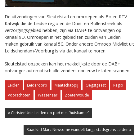
De uitzendingen van Sleutelstad en omroepen als Bo en RTV
Katwijk die de Leidse regio en de Duin- en Bollenstreek als
verzorgingsgebied hebben, zijn via DAB+ te ontvangen op
kanaal 9D. Omroepen in het gebied ten zuiden van Leiden
maken gebruik van kanaal 5C. Onder andere Omroep Midvliet uit
Leidschendam-Voorburg is via dat kanaal te horen.
Sleutelstad opzoeken kan het makkelijkste door de DAB+
ontvanger automatisch alle zenders opnieuw te laten scannen.
Leiden
Leiderdorp
Maatschappij
Oegstgeest
Regio
Voorschoten
Wassenaar
Zoeterwoude
« ChristenUnie Leiden op pad met 'huiskamer'
Raadslid Marc Newsome wandelt langs stadsgrens Leiden »