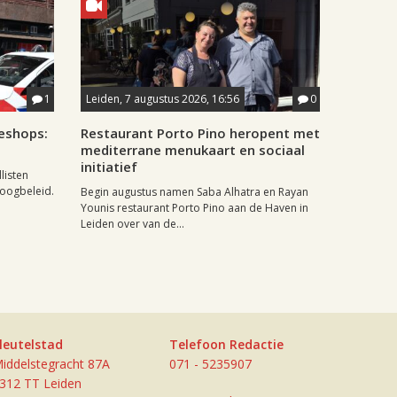
1
Leiden, 7 augustus 2026, 16:56
0
eshops:
Restaurant Porto Pino heropent met
mediterrane menukaart en sociaal
initiatief
listen
doogbeleid.
Begin augustus namen Saba Alhatra en Rayan
Younis restaurant Porto Pino aan de Haven in
Leiden over van de...
leutelstad
Telefoon Redactie
iddelstegracht 87A
071 - 5235907
312 TT Leiden