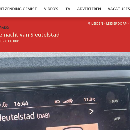
UITZENDING GEMIST
VIDEO’S
TV
ADVERTEREN
VACATURE
LEIDEN
·
LEIDERDORP
·
RAKS:
e nacht van Sleutelstad
0 - 6.00 uur