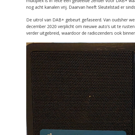
multiplex is in feite een gedeelde zender voor DAB+ w
nog acht kanalen vrij. Daarvan heeft Sleutelstad er sind
De uitrol van DAB+ gebeurt gefaseerd. Van oudsher werd 
december 2020 verplicht om nieuwe auto’s uit te rust
verder uitgebreid, waardoor de radiozenders ook binnens