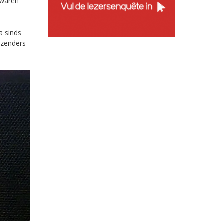
 waren
a sinds
-zenders