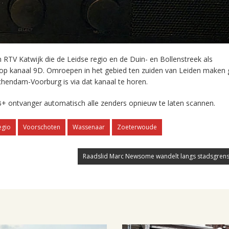
RTV Katwijk die de Leidse regio en de Duin- en Bollenstreek als
 op kanaal 9D. Omroepen in het gebied ten zuiden van Leiden maken 
chendam-Voorburg is via dat kanaal te horen.
+ ontvanger automatisch alle zenders opnieuw te laten scannen.
egio
Voorschoten
Wassenaar
Zoeterwoude
Raadslid Marc Newsome wandelt langs stadsgrens