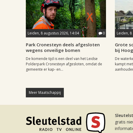
Leiden, 8 augustus 2026, 14:04
0
Leiden, 8
Park Cronesteyn deels afgesloten
Grote sc
wegens onveilige bomen
bij Hoo
De komende tijd is een deel van het Leidse
De waterk
Polderpark Cronesteyn afgesloten, omdat de
kampt met 
gemeente er kap- en...
aanhouden
Meer Maatschappij
Sleutels
gratis ni
informat