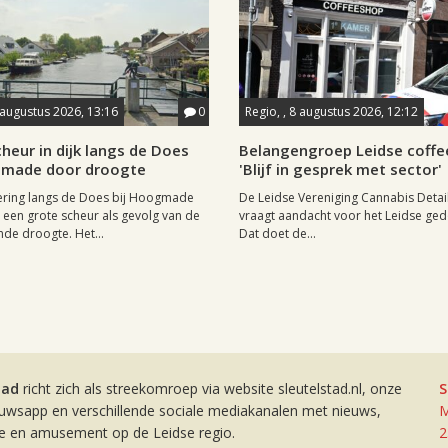
 augustus 2026, 13:16
0
Regio, , 8 augustus 2026, 12:12
heur in dijk langs de Does
Belangengroep Leidse coffe
gmade door droogte
'Blijf in gesprek met sector'
ering langs de Does bij Hoogmade
De Leidse Vereniging Cannabis Detail
een grote scheur als gevolg van de
vraagt aandacht voor het Leidse ge
de droogte. Het...
Dat doet de...
tad
richt zich als streekomroep via website sleutelstad.nl, onze
S
euwsapp en verschillende sociale mediakanalen met nieuws,
M
ie en amusement op de Leidse regio.
2