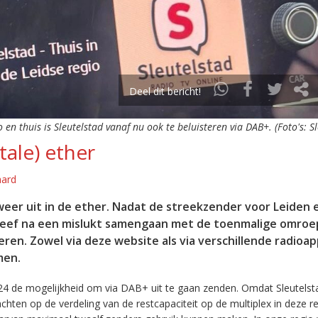
Deel dit bericht!
o en thuis is Sleutelstad vanaf nu ook te beluisteren via DAB+. (Foto's: S
tale) ether
aard
eer uit in de ether. Nadat de streekzender voor Leiden 
leef na een mislukt samengaan met de toenmalige omroep
eren. Zowel via deze website als via verschillende radioa
men.
24 de mogelijkheid om via DAB+ uit te gaan zenden. Omdat Sleutelst
en op de verdeling van de restcapaciteit op de multiplex in deze re