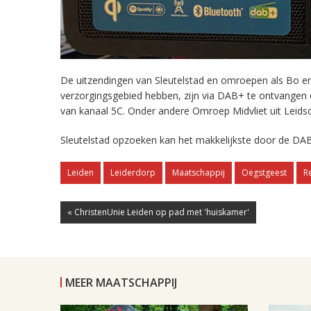
De uitzendingen van Sleutelstad en omroepen als Bo en 
verzorgingsgebied hebben, zijn via DAB+ te ontvangen
van kanaal 5C. Onder andere Omroep Midvliet uit Leids
Sleutelstad opzoeken kan het makkelijkste door de DAB
Leiden
Leiderdorp
Maatschappij
Oegstgeest
R
« ChristenUnie Leiden op pad met 'huiskamer'
MEER MAATSCHAPPIJ