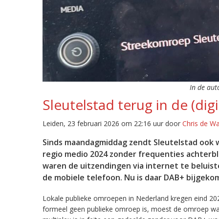
In de aut
Sleutelstad terug in de (digi
Leiden, 23 februari 2026 om 22:16 uur door
Chris de W
Sinds maandagmiddag zendt Sleutelstad ook w
regio medio 2024 zonder frequenties achterb
waren de uitzendingen via internet te beluist
de mobiele telefoon. Nu is daar DAB+ bijgeko
Lokale publieke omroepen in Nederland kregen eind 20
formeel geen publieke omroep is, moest de omroep wacht