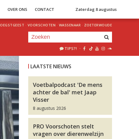
S
OVER ONS
CONTACT
Zaterdag 8 augustus
OEGSTGEEST
·
VOORSCHOTEN
·
WASSENAAR
·
ZOETERWOUDE
TIPS?!
·
Je luistert nu naar
uur 1 van 0
LAATSTE NIEUWS
«
Vorig uur
Volgend uur
»
Voetbalpodcast 'De mens
achter de bal' met Jaap
Visser
8 augustus 2026
PRO Voorschoten stelt
vragen over dierenwelzijn