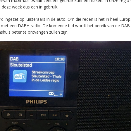
aarvan maximaal twaalf zenders gebruik kunnen maken. In onze regio
s deze week dus een in gebruik.
ingezet op luisteraars in de auto. Om die reden is het in heel Europ
en met een DAB+-radio. De komende tijd wordt het bereik van de DAB
huis beter te ontvangen zullen zijn.