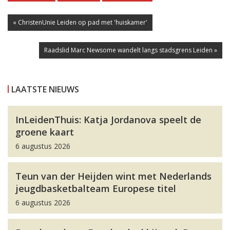
« ChristenUnie Leiden op pad met 'huiskamer'
Raadslid Marc Newsome wandelt langs stadsgrens Leiden »
LAATSTE NIEUWS
InLeidenThuis: Katja Jordanova speelt de
groene kaart
6 augustus 2026
Teun van der Heijden wint met Nederlands
jeugdbasketbalteam Europese titel
6 augustus 2026