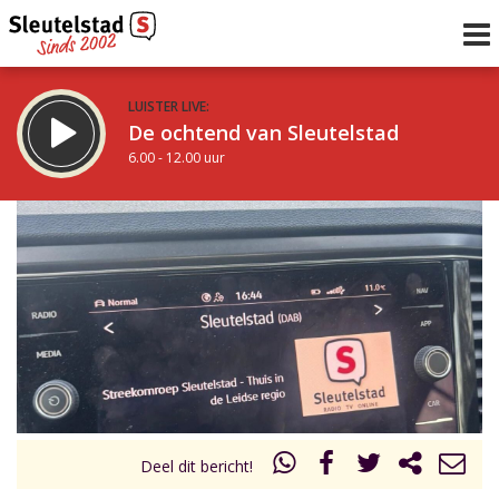
LUISTER LIVE:
De ochtend van Sleutelstad
6.00 - 12.00 uur
STRAKS:
De middag van Sleutelstad
12.00 - 18.00 uur
uur 1 van 0
Vorig uur
Volgend uur
Inklappen
Deel dit bericht!