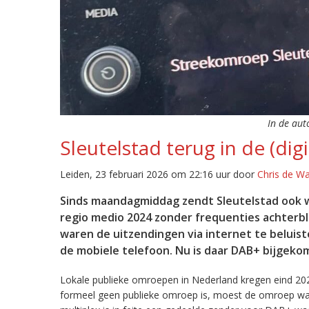
In de aut
Sleutelstad terug in de (digi
Leiden, 23 februari 2026 om 22:16 uur door
Chris de W
Sinds maandagmiddag zendt Sleutelstad ook w
regio medio 2024 zonder frequenties achterb
waren de uitzendingen via internet te beluist
de mobiele telefoon. Nu is daar DAB+ bijgeko
Lokale publieke omroepen in Nederland kregen eind 20
formeel geen publieke omroep is, moest de omroep wacht