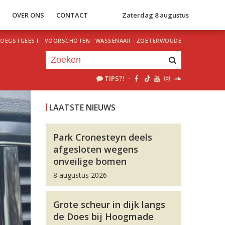
S
OVER ONS
CONTACT
Zaterdag 8 augustus
OEGSTGEEST
·
VOORSCHOTEN
·
WASSENAAR
·
ZOETERWOUDE
TIPS?!
·
Je luistert nu naar
uur 1 van 0
LAATSTE NIEUWS
«
Vorig uur
Volgend uur
»
Park Cronesteyn deels
afgesloten wegens
onveilige bomen
8 augustus 2026
Grote scheur in dijk langs
de Does bij Hoogmade