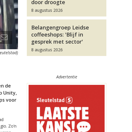
door droogte
8 augustus 2026
Belangengroep Leidse
coffeeshops: 'Blijf in
gesprek met sector'
8 augustus 2026
leutelstad)
Advertentie
en de
 Unity,
pps voor
ad
gio. Zo’n