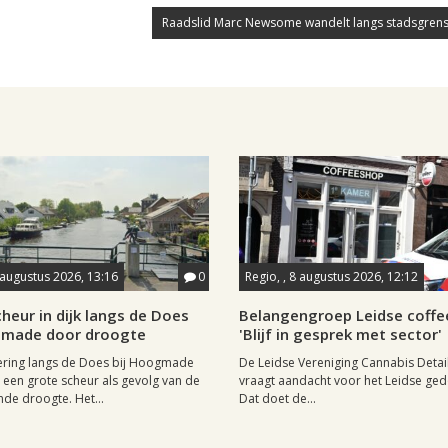
Raadslid Marc Newsome wandelt langs stadsgrens
 augustus 2026, 13:16
0
Regio, , 8 augustus 2026, 12:12
heur in dijk langs de Does
Belangengroep Leidse coffe
gmade door droogte
'Blijf in gesprek met sector'
ering langs de Does bij Hoogmade
De Leidse Vereniging Cannabis Detail
een grote scheur als gevolg van de
vraagt aandacht voor het Leidse ge
de droogte. Het...
Dat doet de...