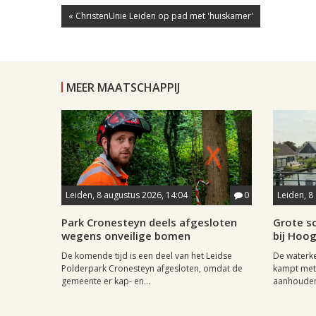
« ChristenUnie Leiden op pad met 'huiskamer'
MEER MAATSCHAPPIJ
Leiden, 8 augustus 2026, 14:04
0
Leiden, 8
Park Cronesteyn deels afgesloten
Grote sc
wegens onveilige bomen
bij Hoo
De komende tijd is een deel van het Leidse
De waterk
Polderpark Cronesteyn afgesloten, omdat de
kampt met 
gemeente er kap- en...
aanhouden