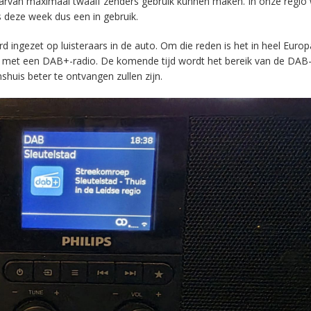
aarvan maximaal twaalf zenders gebruik kunnen maken. In onze regio
s deze week dus een in gebruik.
ingezet op luisteraars in de auto. Om die reden is het in heel Europ
en met een DAB+-radio. De komende tijd wordt het bereik van de DAB
huis beter te ontvangen zullen zijn.