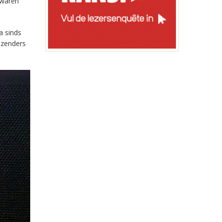
 waren
a sinds
-zenders