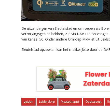
De uitzendingen van Sleutelstad en omroepen als Bo en 
verzorgingsgebied hebben, zijn via DAB+ te ontvangen
van kanaal 5C. Onder andere Omroep Midvliet uit Leids
Sleutelstad opzoeken kan het makkelijkste door de DAB
Leiden
Leiderdorp
Maatschappij
Oegstgeest
R