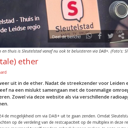
Deel dit bericht!
o en thuis is Sleutelstad vanaf nu ook te beluisteren via DAB+. (Foto's: S
tale) ether
aard
eer uit in de ether. Nadat de streekzender voor Leiden 
leef na een mislukt samengaan met de toenmalige omroep
eren. Zowel via deze website als via verschillende radioa
men.
24 de mogelijkheid om via DAB+ uit te gaan zenden. Omdat Sleutelst
en op de verdeling van de restcapaciteit op de multiplex in deze re