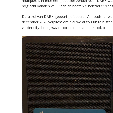
multiplex is in feite een gedeelde zender voor DAB+ w
nog acht kanalen vrij. Daarvan heeft Sleutelstad er sind
De uitrol van DAB+ gebeurt gefaseerd. Van oudsher werd 
december 2020 verplicht om nieuwe auto’s uit te rust
verder uitgebreid, waardoor de radiozenders ook binnens