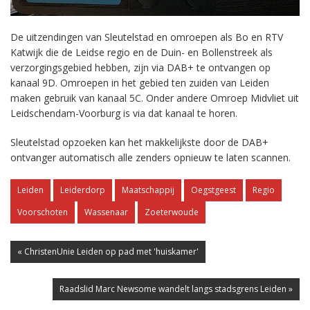
De uitzendingen van Sleutelstad en omroepen als Bo en RTV
Katwijk die de Leidse regio en de Duin- en Bollenstreek als
verzorgingsgebied hebben, zijn via DAB+ te ontvangen op
kanaal 9D. Omroepen in het gebied ten zuiden van Leiden
maken gebruik van kanaal 5C. Onder andere Omroep Midvliet uit
Leidschendam-Voorburg is via dat kanaal te horen.
Sleutelstad opzoeken kan het makkelijkste door de DAB+
ontvanger automatisch alle zenders opnieuw te laten scannen.
Leiden
Leiderdorp
Maatschappij
Oegstgeest
Regio
Voorschoten
Wassenaar
Zoeterwoude
« ChristenUnie Leiden op pad met 'huiskamer'
Raadslid Marc Newsome wandelt langs stadsgrens Leiden »