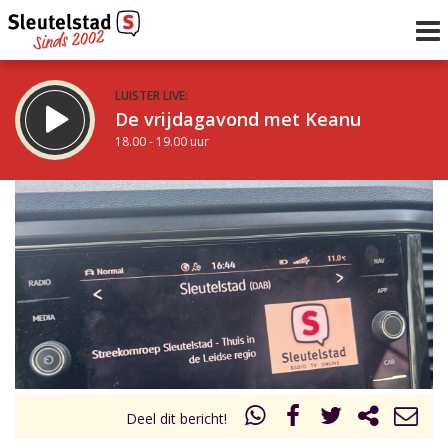
LUISTER LIVE:
De vrijdagavond met Keanu
18.00 - 19.00 uur
STRAKS:
De Vrijdagavond met Gijs
19.00 - 21.00 uur
uur 1 van 0
Vorig uur
Volgend uur
Inklappen
Deel dit bericht!