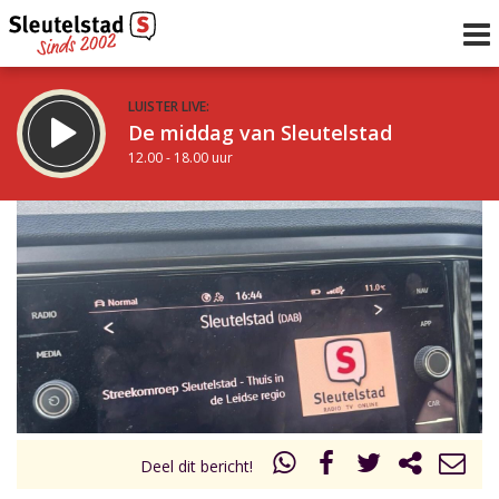
LUISTER LIVE:
De middag van Sleutelstad
12.00 - 18.00 uur
STRAKS:
De vrijdagavond met Keanu
18.00 - 19.00 uur
uur 1 van 0
Vorig uur
Volgend uur
Inklappen
Deel dit bericht!