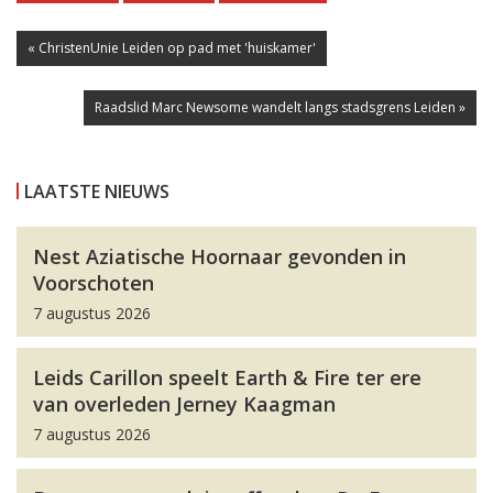
« ChristenUnie Leiden op pad met 'huiskamer'
Raadslid Marc Newsome wandelt langs stadsgrens Leiden »
LAATSTE NIEUWS
Nest Aziatische Hoornaar gevonden in
Voorschoten
7 augustus 2026
Leids Carillon speelt Earth & Fire ter ere
van overleden Jerney Kaagman
7 augustus 2026