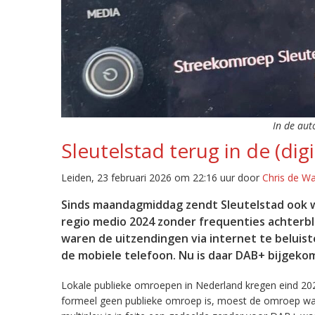
In de aut
Sleutelstad terug in de (digi
Leiden, 23 februari 2026 om 22:16 uur door
Chris de W
Sinds maandagmiddag zendt Sleutelstad ook w
regio medio 2024 zonder frequenties achterb
waren de uitzendingen via internet te beluist
de mobiele telefoon. Nu is daar DAB+ bijgeko
Lokale publieke omroepen in Nederland kregen eind 20
formeel geen publieke omroep is, moest de omroep wacht