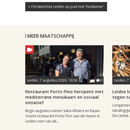
« ChristenUnie Leiden op pad met 'huiskamer'
MEER MAATSCHAPPIJ
Leiden, 7 augustus 2026, 16:56
0
Leiden, 7
Restaurant Porto Pino heropent met
Leidse 
mediterrane menukaart en sociaal
tegen ta
initiatief
Longartse
tabaksgigan
Begin augustus namen Saba Alhatra en Rayan
De Leidse..
Younis restaurant Porto Pino aan de Haven in
Leiden over van de...