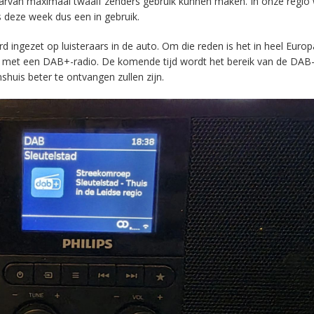
aarvan maximaal twaalf zenders gebruik kunnen maken. In onze regio
s deze week dus een in gebruik.
ingezet op luisteraars in de auto. Om die reden is het in heel Europ
en met een DAB+-radio. De komende tijd wordt het bereik van de DAB
huis beter te ontvangen zullen zijn.