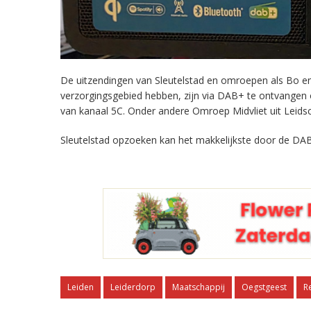
De uitzendingen van Sleutelstad en omroepen als Bo en 
verzorgingsgebied hebben, zijn via DAB+ te ontvangen
van kanaal 5C. Onder andere Omroep Midvliet uit Leids
Sleutelstad opzoeken kan het makkelijkste door de DAB
Leiden
Leiderdorp
Maatschappij
Oegstgeest
R