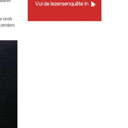
 waren
a sinds
-zenders