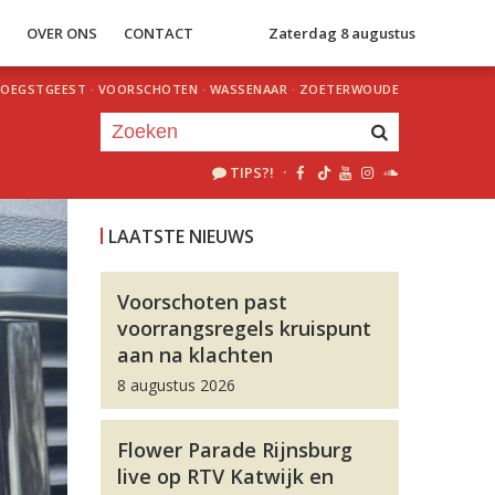
S
OVER ONS
CONTACT
Zaterdag 8 augustus
OEGSTGEEST
·
VOORSCHOTEN
·
WASSENAAR
·
ZOETERWOUDE
TIPS?!
·
Je luistert nu naar
uur 1 van 0
LAATSTE NIEUWS
«
Vorig uur
Volgend uur
»
Voorschoten past
voorrangsregels kruispunt
aan na klachten
8 augustus 2026
Flower Parade Rijnsburg
live op RTV Katwijk en