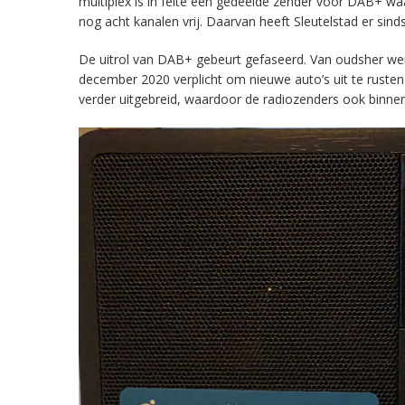
multiplex is in feite een gedeelde zender voor DAB+ w
nog acht kanalen vrij. Daarvan heeft Sleutelstad er sind
De uitrol van DAB+ gebeurt gefaseerd. Van oudsher werd 
december 2020 verplicht om nieuwe auto’s uit te rust
verder uitgebreid, waardoor de radiozenders ook binnens