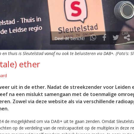
Deel dit bericht!
o en thuis is Sleutelstad vanaf nu ook te beluisteren via DAB+. (Foto's: S
tale) ether
aard
eer uit in de ether. Nadat de streekzender voor Leiden 
leef na een mislukt samengaan met de toenmalige omroep
eren. Zowel via deze website als via verschillende radioa
men.
24 de mogelijkheid om via DAB+ uit te gaan zenden. Omdat Sleutelst
en op de verdeling van de restcapaciteit op de multiplex in deze re