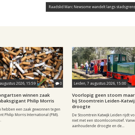
Raadslid Marc Newsome wandelt langs stadsgrens
 augustus 2026, 15:59
0
Leiden, 7 augustus 2026, 15:00
longartsen winnen zaak
Voorlopig geen stoom maar 
baksgigant Philip Morris
bij Stoomtrein Leiden-Katwi
droogte
n hebben een zaak gewonnen tegen
t Philip Morris International (PMI).
De Stoomtrein Katwijk Leiden rijdt v
.
niet met een stoomlocomotief. Van
aanhoudende droogte en de...