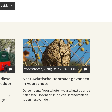
 Leiden »
0
Voorschoten, 7 augustus 2026, 13:45
0
diesel
Nest Aziatische Hoornaar gevonden
jk door
in Voorschoten
De gemeente Voorschoten waarschuwt voor de
Aziatische Hoornaar. In de Van Beethovenlaan
oorlopig
is een nest van de...
wege de