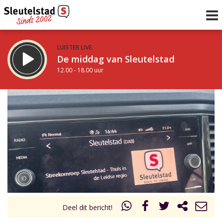
LUISTER LIVE:
De middag van Sleutelstad
12.00 - 18.00 uur
STRAKS:
De vrijdagavond met Keanu
18.00 - 19.00 uur
uur 1 van 0
Vorig uur
Volgend uur
Inklappen
Deel dit bericht!