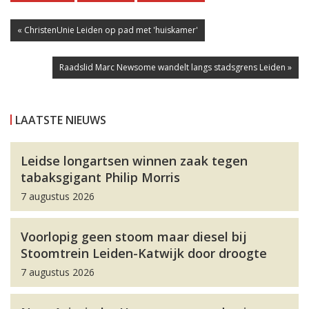
« ChristenUnie Leiden op pad met 'huiskamer'
Raadslid Marc Newsome wandelt langs stadsgrens Leiden »
LAATSTE NIEUWS
Leidse longartsen winnen zaak tegen
tabaksgigant Philip Morris
7 augustus 2026
Voorlopig geen stoom maar diesel bij
Stoomtrein Leiden-Katwijk door droogte
7 augustus 2026