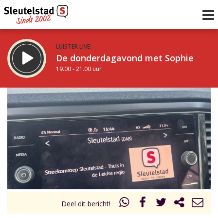
LUISTER LIVE:
De donderdagavond met Sophie
19.00 - 21.00 uur
STRAKS:
De avond van Sleutelstad
21.00 - 0.00 uur
uur 1 van 0
Vorig uur
Volgend uur
Inklappen
Deel dit bericht!