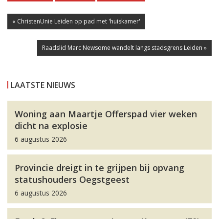
« ChristenUnie Leiden op pad met 'huiskamer'
Raadslid Marc Newsome wandelt langs stadsgrens Leiden »
LAATSTE NIEUWS
Woning aan Maartje Offerspad vier weken
dicht na explosie
6 augustus 2026
Provincie dreigt in te grijpen bij opvang
statushouders Oegstgeest
6 augustus 2026