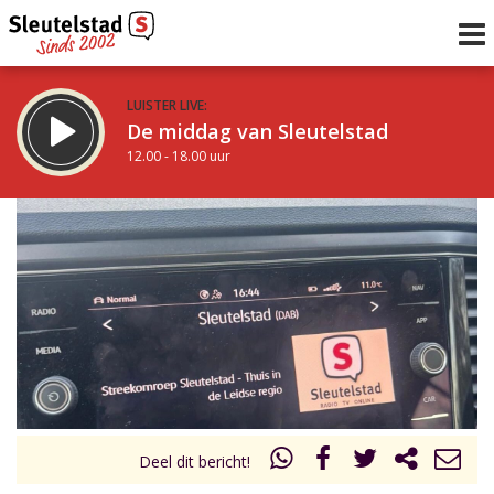
LUISTER LIVE:
De middag van Sleutelstad
12.00 - 18.00 uur
STRAKS:
De avond van Sleutelstad
18.00 - 21.00 uur
uur 1 van 0
Vorig uur
Volgend uur
Inklappen
Deel dit bericht!