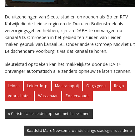
De uitzendingen van Sleutelstad en omroepen als Bo en RTV
Katwijk die de Leidse regio en de Duin- en Bollenstreek als
verzorgingsgebied hebben, zijn via DAB+ te ontvangen op
kanaal 9D. Omroepen in het gebied ten zuiden van Leiden
maken gebruik van kanaal 5C. Onder andere Omroep Midvliet uit
Leidschendam-Voorburg is via dat kanaal te horen.
Sleutelstad opzoeken kan het makkelijkste door de DAB+
ontvanger automatisch alle zenders opnieuw te laten scannen.
Leiden
Leiderdorp
Maatschappij
Oegstgeest
Regio
Voorschoten
Wassenaar
Zoeterwoude
« ChristenUnie Leiden op pad met 'huiskamer'
Raadslid Marc Newsome wandelt langs stadsgrens Leiden »