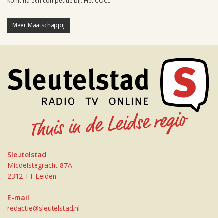
komt nu een competitie bij. Het COC...
Meer Maatschappij
Sleutelstad
Middelstegracht 87A
2312 TT Leiden
E-mail
redactie@sleutelstad.nl