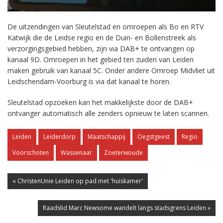
De uitzendingen van Sleutelstad en omroepen als Bo en RTV
Katwijk die de Leidse regio en de Duin- en Bollenstreek als
verzorgingsgebied hebben, zijn via DAB+ te ontvangen op
kanaal 9D. Omroepen in het gebied ten zuiden van Leiden
maken gebruik van kanaal 5C. Onder andere Omroep Midvliet uit
Leidschendam-Voorburg is via dat kanaal te horen.
Sleutelstad opzoeken kan het makkelijkste door de DAB+
ontvanger automatisch alle zenders opnieuw te laten scannen.
Leiden
Leiderdorp
Maatschappij
Oegstgeest
Regio
Voorschoten
Wassenaar
Zoeterwoude
« ChristenUnie Leiden op pad met 'huiskamer'
Raadslid Marc Newsome wandelt langs stadsgrens Leiden »