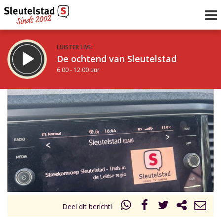
LUISTER LIVE:
De ochtend van Sleutelstad
6.00 - 12.00 uur
STRAKS:
De middag van Sleutelstad
12.00 - 19.00 uur
uur 1 van 0
Vorig uur
Volgend uur
Inklappen
Deel dit bericht!