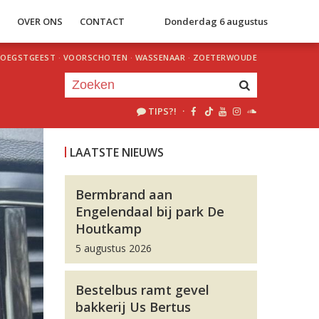
S
OVER ONS
CONTACT
Donderdag 6 augustus
OEGSTGEEST
·
VOORSCHOTEN
·
WASSENAAR
·
ZOETERWOUDE
TIPS?!
·
Je luistert nu naar
uur 1 van 0
LAATSTE NIEUWS
«
Vorig uur
Volgend uur
»
Bermbrand aan
Engelendaal bij park De
Houtkamp
5 augustus 2026
Bestelbus ramt gevel
bakkerij Us Bertus