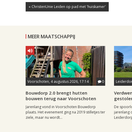
« ChristenUnie Leiden op pad met 'huiskamer'
MEER MAATSCHAPPIJ
Voorschoten, 4 augustus 2026, 17:14
0
Leiderdor
Bouwdorp 2.0 brengt hutten
Verdwen
bouwen terug naar Voorschoten
gestole
Jarenlang vond in Voorschoten Bouwdorp
De spoorl
plaats. Het evenement ging na 2019 stilletjes ter
jarenlang 
ziele, maar nu wordt...
Leiderdorp 