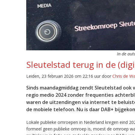
In de aut
Sleutelstad terug in de (digi
Leiden, 23 februari 2026 om 22:16 uur door
Chris de W
Sinds maandagmiddag zendt Sleutelstad ook w
regio medio 2024 zonder frequenties achterb
waren de uitzendingen via internet te beluist
de mobiele telefoon. Nu is daar DAB+ bijgeko
Lokale publieke omroepen in Nederland kregen eind 20
formeel geen publieke omroep is, moest de omroep wacht