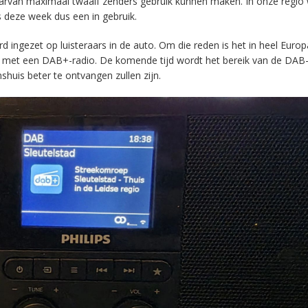
aarvan maximaal twaalf zenders gebruik kunnen maken. In onze regio
s deze week dus een in gebruik.
ingezet op luisteraars in de auto. Om die reden is het in heel Europ
en met een DAB+-radio. De komende tijd wordt het bereik van de DAB
huis beter te ontvangen zullen zijn.