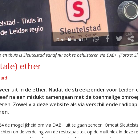
Deel dit bericht!
o en thuis is Sleutelstad vanaf nu ook te beluisteren via DAB+. (Foto's: S
tale) ether
aard
eer uit in de ether. Nadat de streekzender voor Leiden 
leef na een mislukt samengaan met de toenmalige omroep
eren. Zowel via deze website als via verschillende radioa
men.
24 de mogelijkheid om via DAB+ uit te gaan zenden. Omdat Sleutelst
en op de verdeling van de restcapaciteit op de multiplex in deze re