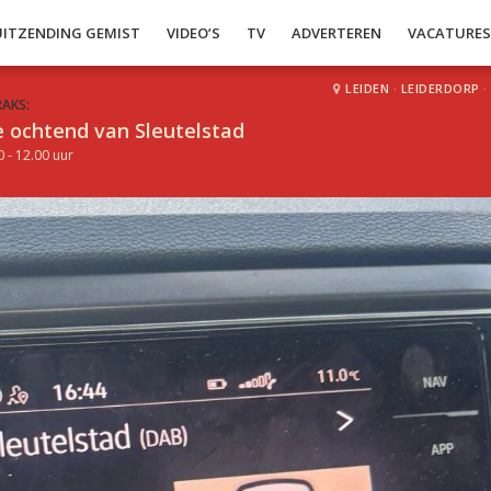
UITZENDING GEMIST
VIDEO’S
TV
ADVERTEREN
VACATURE
LEIDEN
·
LEIDERDORP
·
RAKS:
 ochtend van Sleutelstad
0 - 12.00 uur