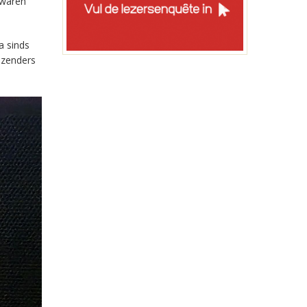
 waren
a sinds
-zenders