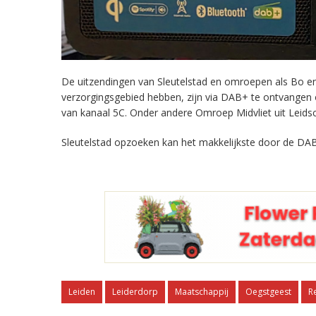
De uitzendingen van Sleutelstad en omroepen als Bo en 
verzorgingsgebied hebben, zijn via DAB+ te ontvangen
van kanaal 5C. Onder andere Omroep Midvliet uit Leids
Sleutelstad opzoeken kan het makkelijkste door de DAB
Leiden
Leiderdorp
Maatschappij
Oegstgeest
R