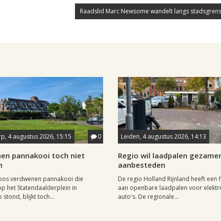
Raadslid Marc Newsome wandelt langs stadsgrens
p, 4 augustus 2026, 15:15
0
Leiden, 4 augustus 2026, 14:13
en pannakooi toch niet
Regio wil laadpalen gezamen
n
aanbesteden
oos verdwenen pannakooi die
De regio Holland Rijnland heeft een fl
op het Statendaalderplein in
aan openbare laadpalen voor elektr
stond, blijkt toch...
auto's. De regionale...