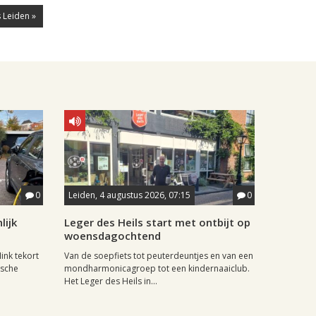
 Leiden »
0
Leiden, 4 augustus 2026, 07:15
0
lijk
Leger des Heils start met ontbijt op
woensdagochtend
ink tekort
Van de soepfiets tot peuterdeuntjes en van een
ische
mondharmonicagroep tot een kindernaaiclub.
Het Leger des Heils in...