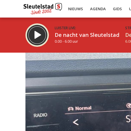
NIEUWS
AGENDA
GIDS
LUISTER LIVE:
ST
De nacht van Sleutelstad
De
0.00 - 6.00 uur
6.0
Inklappen