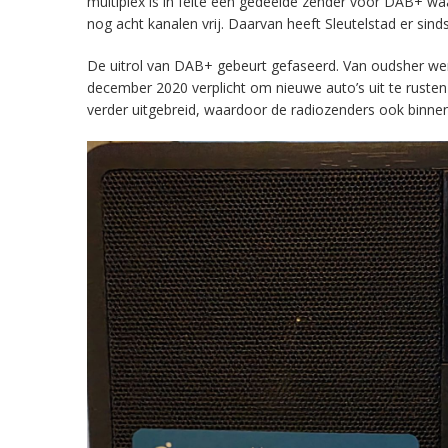
multiplex is in feite een gedeelde zender voor DAB+ w
nog acht kanalen vrij. Daarvan heeft Sleutelstad er sind
De uitrol van DAB+ gebeurt gefaseerd. Van oudsher werd 
december 2020 verplicht om nieuwe auto’s uit te rust
verder uitgebreid, waardoor de radiozenders ook binnens