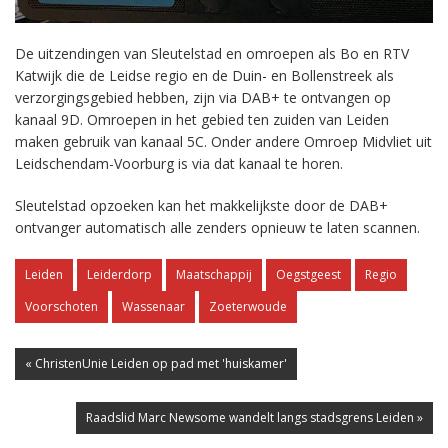
De uitzendingen van Sleutelstad en omroepen als Bo en RTV
Katwijk die de Leidse regio en de Duin- en Bollenstreek als
verzorgingsgebied hebben, zijn via DAB+ te ontvangen op
kanaal 9D. Omroepen in het gebied ten zuiden van Leiden
maken gebruik van kanaal 5C. Onder andere Omroep Midvliet uit
Leidschendam-Voorburg is via dat kanaal te horen.
Sleutelstad opzoeken kan het makkelijkste door de DAB+
ontvanger automatisch alle zenders opnieuw te laten scannen.
Leiden
Leiderdorp
Maatschappij
Oegstgeest
Regio
Voorschoten
Wassenaar
Zoeterwoude
« ChristenUnie Leiden op pad met 'huiskamer'
Raadslid Marc Newsome wandelt langs stadsgrens Leiden »