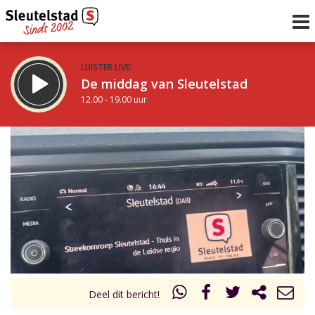
LUISTER LIVE:
De middag van Sleutelstad
12.00 - 19.00 uur
STRAKS:
De avond van Sleutelstad
19.00 - 22.00 uur
uur 1 van 0
Vorig uur
Volgend uur
Inklappen
Deel dit bericht!