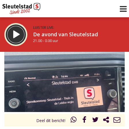
LUISTER LIVE:
De avond van Sleutelstad
21.00 - 0.00 uur
STRAKS:
De nacht van Sleutelstad
0.00 - 6.00 uur
uur 1 van 0
Vorig uur
Volgend uur
Inklappen
Deel dit bericht!